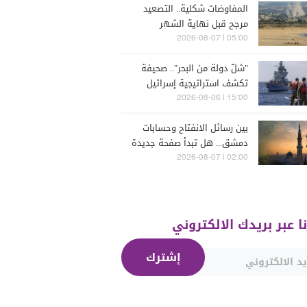
المفاوضات شكلية.. التصعيد
مرجح قبل نهاية الشهر
05:00 | 2026-08-07
"شلّ دولة من البحر".. صحيفة
تكشف استراتيجية إسرائيل
البحرية الجديدة في مواجهة
15:00 | 2026-08-06
"حزب الله"
بين رسائل الانفتاح وحسابات
دمشق... هل تبدأ صفحة جديدة
بين "حزب الله" وسوريا -
02:00 | 2026-08-07
الشرع؟
نا عبر بريدك الالكتروني
إشترك