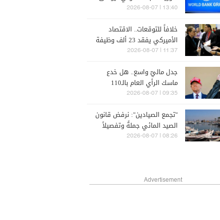
على منحة بـ100 مليون دولار
13:40 | 2026-08-07
خلافاً للتوقعات.. الاقتصاد
الأميركي يفقد 23 ألف وظيفة
11:37 | 2026-08-07
جدل ماليّ واسع.. هل خدع
ماسك الرأي العام بالـ110
مليارات دولار؟
09:35 | 2026-08-07
"تجمع الصيادين": نرفض قانون
الصيد المائي جملةً وتفصيلاً
08:26 | 2026-08-07
Advertisement