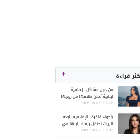
كثر قراءة
من دون مشاكل.. إعلامية
لبنانية تُعلن طلاقها من زوجها
رجل الأعمال
03:42 | 2026-08-07
بأجواء فاخرة.. الإعلامية رابعة
الزيات تحتفل بزفاف ابنها في
البترون (فيديو)
02:07 | 2026-08-07