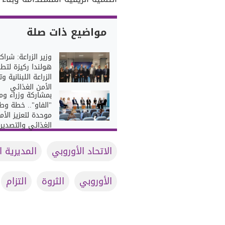
مواضيع ذات صلة
وزير الزراعة: شراك
هولندا ركيزة لتطو
الزراعة اللبنانية وت
الأمن الغذائي
بمشاركة وزراء وم
"الفاو".. خطة وط
موحدة لتعزيز الأم
الغذائي والتصدير
الاتحاد الأوروبي
المديرية ا
الأوروبي
الثروة
التزام