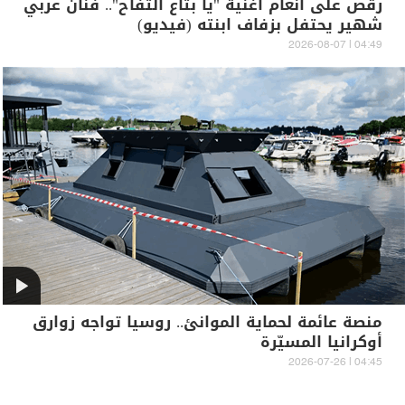
رقص على أنغام أغنية "يا بتاع التفاح".. فنان عربي
شهير يحتفل بزفاف ابنته (فيديو)
04:49 | 2026-08-07
منصة عائمة لحماية الموانئ.. روسيا تواجه زوارق
أوكرانيا المسيّرة
04:45 | 2026-07-26