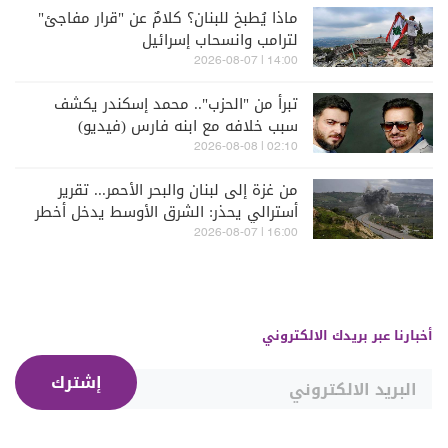
ماذا يُطبخ للبنان؟ كلامٌ عن "قرار مفاجئ"
لترامب وانسحاب إسرائيل
14:00 | 2026-08-07
تبرأ من "الحزب".. محمد إسكندر يكشف
سبب خلافه مع ابنه فارس (فيديو)
02:10 | 2026-08-08
من غزة إلى لبنان والبحر الأحمر... تقرير
أسترالي يحذر: الشرق الأوسط يدخل أخطر
مراحله
16:00 | 2026-08-07
أخبارنا عبر بريدك الالكتروني
إشترك