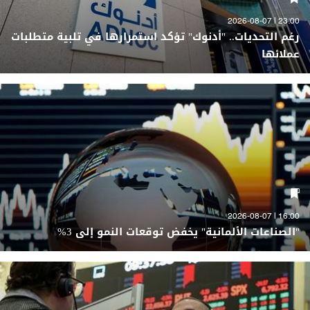
23:00 | 2026-08-07
رغم التحديات.. "أدنوك" تؤكد استمرارها في تلبية متطلبات
عملائها
16:00 | 2026-08-07
"الصناعات الألمانية" يخفض توقعات النمو إلى 3%