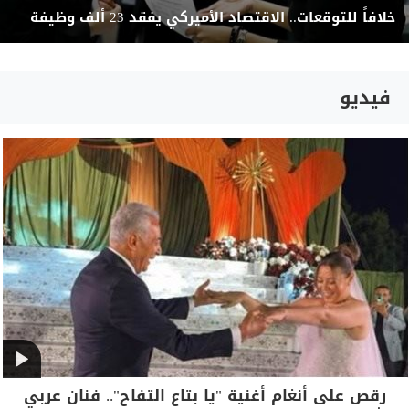
خلافاً للتوقعات.. الاقتصاد الأميركي يفقد 23 ألف وظيفة
فيديو
رقص على أنغام أغنية "يا بتاع التفاح".. فنان عربي