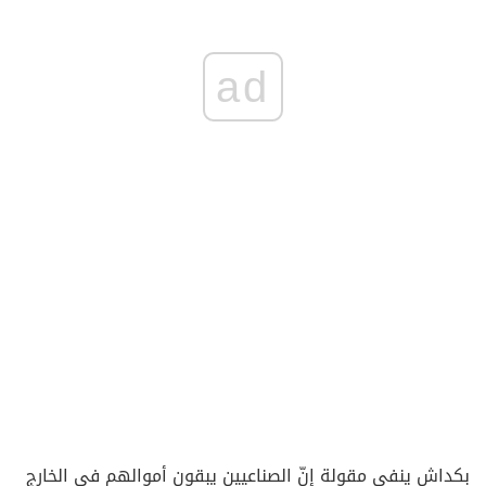
ad
بكداش ينفي مقولة إنّ الصناعيين يبقون أموالهم في الخارج