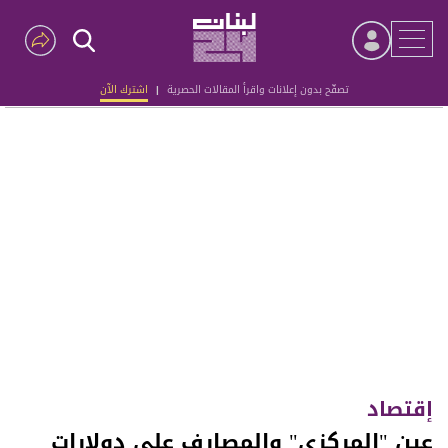
تصفّح بدون إعلانات واقرأ المقالات الحصرية
|
اشترك الآن
Advertisement
إقتصاد
عين "المركزي" والمصارف على دولارات