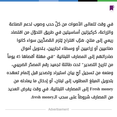
في وقت تتعالى الأصوات من كلّ حدب وصوب لدعم الصناعة
والزراعة، كركيزتين أساسيتين في طريق التحوّل من اقتصاد
ريعي إلى منتج، سُرّب اقتراح يُلزم المُصدِّرين سواء كانوا
صناعيين أو زراعيين أو وسطاء تجاريين، بـتحويل أموال
صادراتهم إلى المصارف اللبنانية "في مهلة أقصاها 45 يوماً
من تاريخ التصدير" تحت طائلة تجميد رقم المصدّر الضريبي،
ومنعه من تسجيل أيّ بيان استيراد وتصدير قبل إتمام تعهده
بتحويل المبلغ المطلوب إلى لبنان، أو إدخال ما يعادله من
Fresh money إلى المصارف اللبنانية. في وقت يفرض العديد
من المصارف شروطاً على سحب الـfresh money.
Advertisement