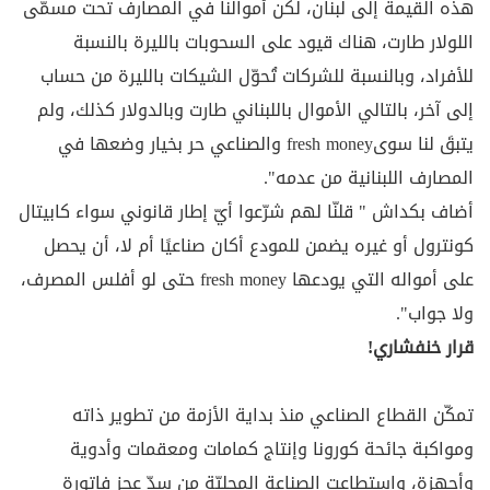
هذه القيمة إلى لبنان، لكن أموالنا في المصارف تحت مسمّى
اللولار طارت، هناك قيود على السحوبات بالليرة بالنسبة
للأفراد، وبالنسبة للشركات تُحوّل الشيكات بالليرة من حساب
إلى آخر، بالتالي الأموال باللبناني طارت وبالدولار كذلك، ولم
يتبقَ لنا سوىfresh money والصناعي حر بخيار وضعها في
المصارف اللبنانية من عدمه".
أضاف بكداش " قلنّا لهم شرّعوا أيّ إطار قانوني سواء كابيتال
كونترول أو غيره يضمن للمودع أكان صناعيًا أم لا، أن يحصل
على أمواله التي يودعها fresh money حتى لو أفلس المصرف،
ولا جواب".
قرار خنفشاري!
تمكّن القطاع الصناعي منذ بداية الأزمة من تطوير ذاته
ومواكبة جائحة كورونا وإنتاج كمامات ومعقمات وأدوية
وأجهزة، واستطاعت الصناعة المحليّة من سدّ عجز فاتورة