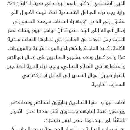
الخبير الإقتصادي الدكتور باسم البواب في حديث لـ "لبنان 24".
برأيه يجب ترك العوامل الإقتصادية تحدّد قيمة الأموال التي
ستُحوّل إلى الداخل "وبنهاية المطاف سيعمد المصنع إلى
إدخال أمواله إللى البلد، خصوصًا أنّ الواقع اليوم وتفلت سعر
الصرف جعل العديد من العناصر التي تحتاجها الصناعة متدنية
الكلفة، كاليد العاملة والكهرباء والمواد الأولية والمزروعات،
هذا واقع كفيل وحده بتشجيع الصناعيين على إدخال أموالهم
واستثمارها في القطاع الصناعي، ويجب ترك الحرية للصناعيين
باختيار تحويل أموال التصدير إلى الداخل أو تركها في
المصارف الخارجية.
أضاف البواب "دعوا الصناعيين يطوّرون أعمالهم ومصانعهم
ويرفعون قيمة إنتاجهم ويصدرون أكثر، عندها تدخل الأموال
تلقائيًّا إلى البلد، وما يحصل ليس طبيعيًا".
عن استفادة الصناعة من المواد المدعومة يوضح البواب، أنّ