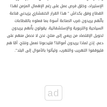
الإستيراد، وخلق فرص عمل على رغم الإهمال المزمن لهذا
القطاع وفق بكداش " هذا القرار الخنفشاري يزيدني قناعة
بأنّهم يريدون ضرب الصناعة أسوة بما فعلوه بالقطاعات
السياحية والتربوية والإستشفائية. يقولون بأّنهم يريدون
تحويل الإقتصاد من ريعي إلى منتج، نحن لا نحصل منهم على
دعم، إذن لماذا يريدون أموالنا؟ فليدعونا نعمل وننتج، أمّا هم
فليوقفوا التهريب والتهرب، وليأتوا بالأموال إلى البلد".
ad