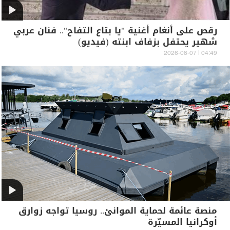
رقص على أنغام أغنية "يا بتاع التفاح".. فنان عربي
شهير يحتفل بزفاف ابنته (فيديو)
04:49 | 2026-08-07
منصة عائمة لحماية الموانئ.. روسيا تواجه زوارق
أوكرانيا المسيّرة