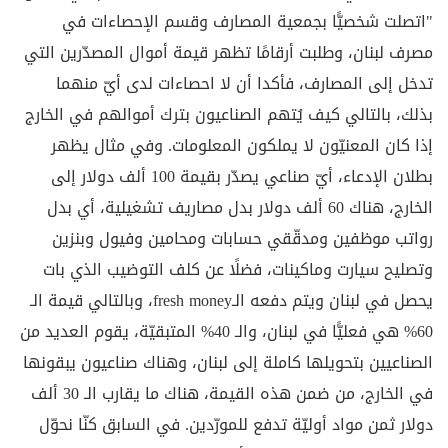
"اتصلت شخصيًّا بجمعية المصارف وقسم الإحصاءات في
مصرف لبنان، وطلبت أرقامًا تظهر قيمة أموال المصدّرين التي
تدخل إلى المصارف، فأكدا أن لا احصاءات لدى أيّ منهما
بذلك، بالتالي كيف يُتهم الصناعيون بترك أموالهم في الخارج
إذا كان المعنيّون لا يملكون المعلومات. وفي مثال يظهر
بطلان الإدعاء، أيّ صناعي يصدّر بقيمة 100 ألف دولار إلى
الخارج، هناك 60 ألف دولار بدل مصاريف تشغيلية، أي بدل
رواتب موظفين ومدقّقي حسابات ومحامين وفيول وبنزين
وتصليح سيارت وماكينات، فضلًا عن كلف التوضيب الذي بات
يحصل في لبنان ويتم دفعه الـfresh money، وبالتالي قيمة الـ
60% هي فعليًّا في لبنان، والـ 40% المتبقيّة، يقوم العديد من
الصناعيين بتحويلها كاملة إلى لبنان، وهناك صناعيون يبقونها
في الخارج، من ضمن هذه القيمة، هناك ما يقارب الـ 30 ألف
دولار ثمن مواد أوليّة تدفع للمورّدين. في السابق كنّا نحوّل