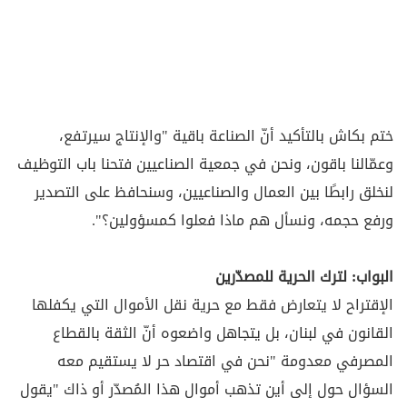
ختم بكاش بالتأكيد أنّ الصناعة باقية "والإنتاج سيرتفع،
وعمّالنا باقون، ونحن في جمعية الصناعيين فتحنا باب التوظيف
لنخلق رابطًا بين العمال والصناعيين، وسنحافظ على التصدير
ورفع حجمه، ونسأل هم ماذا فعلوا كمسؤولين؟".
البواب: لترك الحرية للمصدّرين
الإقتراح لا يتعارض فقط مع حرية نقل الأموال التي يكفلها
القانون في لبنان، بل يتجاهل واضعوه أنّ الثقة بالقطاع
المصرفي معدومة "نحن في اقتصاد حر لا يستقيم معه
السؤال حول إلى أين تذهب أموال هذا المُصدّر أو ذاك "يقول