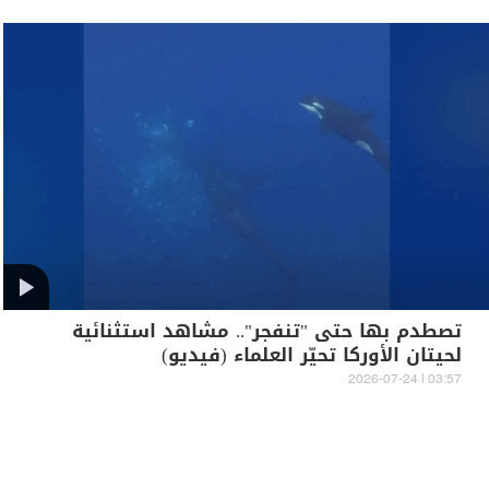
تصطدم بها حتى "تنفجر".. مشاهد استثنائية
لحيتان الأوركا تحيّر العلماء (فيديو)
03:57 | 2026-07-24