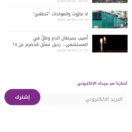
09:30 | 2026-08-05
لا مازوت والمولدات "تنطفئ"
10:16 | 2026-08-05
أُصيب بسرطان الدم وظلّ في
المستشفى... رحيل ممثل مُخضرم عن 74
عاماً
11:19 | 2026-08-05
أخبارنا عبر بريدك الالكتروني
إشترك