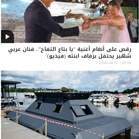
رقص على أنغام أغنية "يا بتاع التفاح".. فنان عربي
شهير يحتفل بزفاف ابنته (فيديو)
04:49 | 2026-08-07