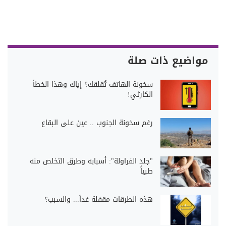
مواضيع ذات صلة
سخونة الهاتف تُقلقك؟ إياك وهذا الخطأ
الكارثي!
رغم سخونة الجنوب .. عين على البقاع
"جلد الفراولة": أسبابه وطرق التخلص منه
طبياً
هذه الطرقات مقفلة غداً... والسبب؟