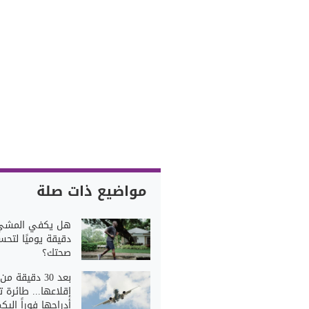
مواضيع ذات صلة
دقيقة يوميًا لتحس
صحتك؟
بعد 30 دقيقة من
إقلاعها... طائرة ت
أدراجها فوراً إليك