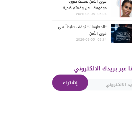
قوى الأمن عممت صورة
موقوفة.. هل وقعتم ضحية
أعمالها؟
05:24 | 2026-08-05
"المعلومات" توقف ضابطاً في
قوى الأمن
03:14 | 2026-08-05
نا عبر بريدك الالكتروني
إشترك