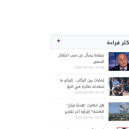
كثر قراءة
جنبلاط يسأل عن سبب اعتقال
السفير
23:36 | 2026-08-04
إصابات بين الركاب... إليكم ما
شهدته طائرة في الجوّ
07:15 | 2026-08-05
هل انهارت "هدنة لبنان"
الهشة؟ إقرأوا آخر تقارير
إسرائيلية
09:30 | 2026-08-05