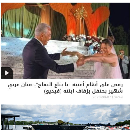
رقص على أنغام أغنية "يا بتاع التفاح".. فنان عربي
شهير يحتفل بزفاف ابنته (فيديو)
04:49 | 2026-08-07