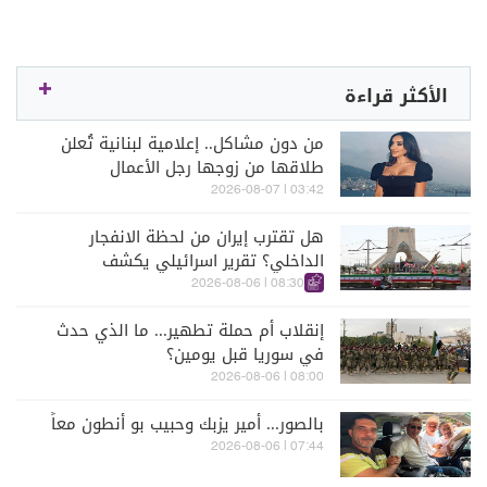
الأكثر قراءة
من دون مشاكل.. إعلامية لبنانية تُعلن
طلاقها من زوجها رجل الأعمال
03:42 | 2026-08-07
هل تقترب إيران من لحظة الانفجار
الداخلي؟ تقرير اسرائيلي يكشف
الكواليس
08:30 | 2026-08-06
إنقلاب أم حملة تطهير... ما الذي حدث
في سوريا قبل يومين؟
08:00 | 2026-08-06
بالصور... أمير يزبك وحبيب بو أنطون معاً
07:44 | 2026-08-06