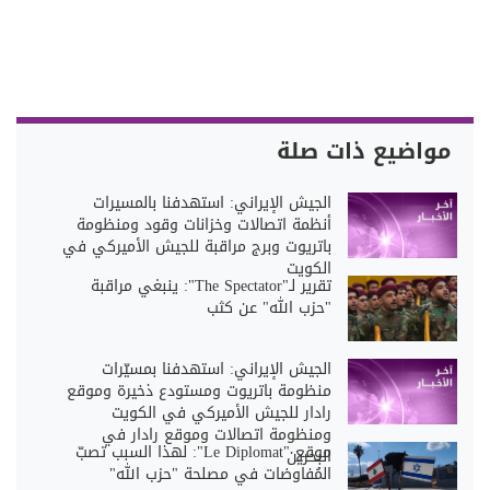
مواضيع ذات صلة
الجيش الإيراني: استهدفنا بالمسيرات
أنظمة اتصالات وخزانات وقود ومنظومة
باتريوت وبرج مراقبة للجيش الأميركي في
الكويت
تقرير لـ"The Spectator": ينبغي مراقبة
"حزب الله" عن كثب
الجيش الإيراني: استهدفنا بمسيّرات
منظومة باتريوت ومستودع ذخيرة وموقع
رادار للجيش الأميركي في الكويت
ومنظومة اتصالات وموقع رادار في
موقع "Le Diplomat": لهذا السبب تصبّ
البحرين
المُفاوضات في مصلحة "حزب الله"