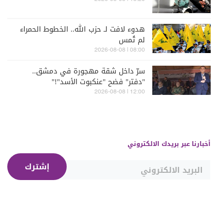
هدوء لافت لـ حزب الله.. الخطوط الحمراء
لم تُمس
08:00 | 2026-08-08
سرّ داخل شقة مهجورة في دمشق..
"دفتر" فضح "عنكبوت الأسد"!"
12:00 | 2026-08-08
أخبارنا عبر بريدك الالكتروني
إشترك