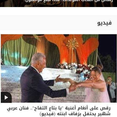
فيديو
رقص على أنغام أغنية "يا بتاع التفاح".. فنان عربي
شهير يحتفل بزفاف ابنته (فيديو)