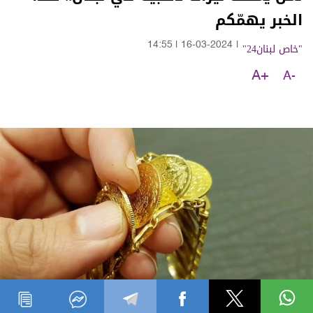
الخبر يهمّكم
"خاص لبنان24"
|
16-03-2024
|
14:55
A+
A-