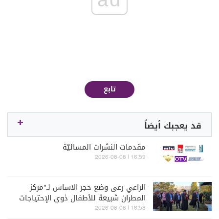
تابع
قد يعجبك أيضاً
مقدمات النشرات المسائيّة
16:59 | 2026-08-08
الراعي رعى وضع حجر الاساس لـ"مركز
المطران شبيعة للأطفال ذوي الإحتياجات
الخاصة" في بشري
16:58 | 2026-08-08