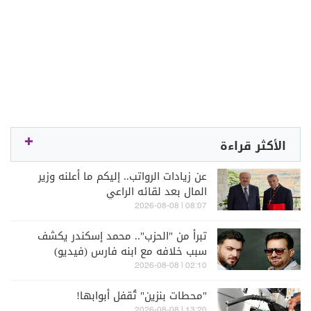
الأكثر قراءة
عن زيادات الرواتب.. إليكم ما أعلنه وزير
المال بعد لقائه الراعي
08:07 | 2026-08-08
تبرأ من "الحزب".. محمد إسكندر يكشف
سبب خلافه مع ابنه فارس (فيديو)
02:10 | 2026-08-08
"محطات بنزين" تُقفل أبوابها!
13:20 | 2026-08-08