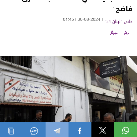
فاضح"
خاص "لبنان 24"
|
30-08-2024
|
01:45
A+
A-