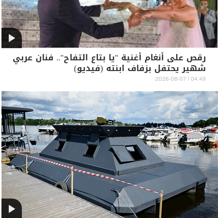
رقص على أنغام أغنية "يا بتاع التفاح".. فنان عربي
شهير يحتفل بزفاف ابنته (فيديو)
04:49 | 2026-08-07