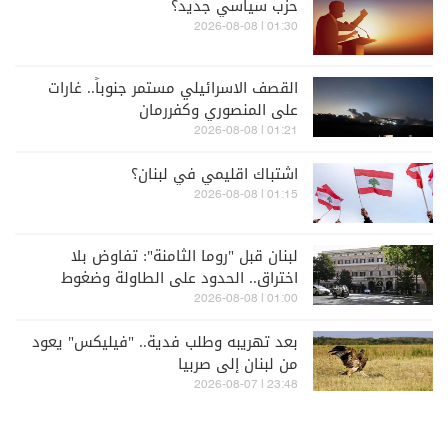
حزب سياسي جديد؟
01:30 | 2026-08-08
القصف الاسرائيلي مستمر جنوباً.. غارات
على المنصوري وكفررمان
01:21 | 2026-08-08
اشتباك اقليمي في لبنان؟
01:15 | 2026-08-08
لبنان قبل "روما الثامنة": تفاوض بلا
اختراق.. الحدود على الطاولة وضغوط
على السلاح
01:00 | 2026-08-08
بعد تهريبه وطلب فدية.. "فيليكس" يعود
من لبنان إلى صربيا
23:48 | 2026-08-07