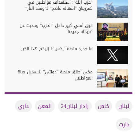
"حزب الله": استهداف مواطنين في
كفررمان "انتهاك فاضح" لـ"وقف النار"
خرق أمني كبير داخل "الحزب" وحديث عن
"مرحلة جديدة"
ما جديد منصة "إكس"؟ إليكم هذا الخبر
مكي أطلق منصة "دولتي" لتسهيل حياة
المواطنين
لبنان
خاص
رادار لبنان24
المعن
داري
دارت