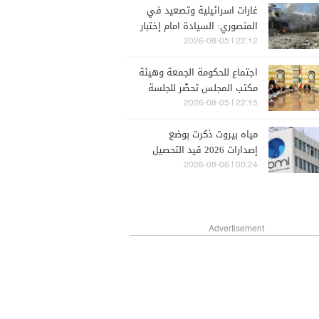
غارات اسرائيلية وتصعيد في
المنصوري: السيادة امام إختبار
جديد
22:12 | 2026-08-05
اجتماع للحكومة الجمعة وهيئة
مكتب المجلس تحضّر للجلسة
العامة
22:15 | 2026-08-05
مياه بيروت ذكرت بوضع
إصدارات 2026 قيد التحصيل
00:24 | 2026-08-06
Advertisement