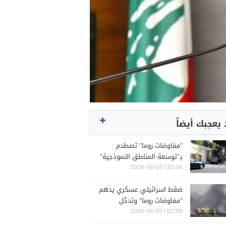
يعجبك أيضاً
"مفاوضات روما" تصطدم
بـ"توسعة المناطق النموذجية"
ولا حسم بآلية التحقق
22:06 | 2026-08-05
والتفتيش
ضغط اسرائيلي عسكري يدهم
"مفاوضات روما" وتدخّل
أميركي يلجم التصعيد
22:09 | 2026-08-05