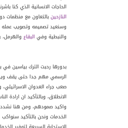
الحاجات الانسانية الذي كنا باش
النازحين
بالتعاون مع منظمات دولي
وسنعيد تصميمه وتصويب عمله 
والنبطية وفي
البقاع
والهرمل، وس
بدورها رحبت الترك بياسين في بل
الرسمي مهم جدا حتى يقف ويشخ
صعب جراء العدوان الاسرائيلي، 
الانطلاق، وبالتأكيد ان ارادة ا
واكيد صمودهم، ومن هنا نشدد ع
الخدمات ونحن بالتأكيد سنواكب
الاستجابة السريعة لتوفير الخدمات