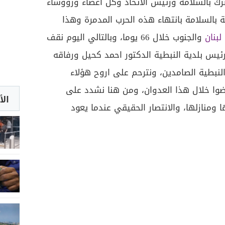
لترك بالسلامة ورئيس الاتحاد وكل اعضاء ورؤوساء
بالسلامة بانتهاء هذه الحرب المدمرة وهذا
لبنان
والجنوب خلال 66 يوما، وبالتالي اليوم نقف
يس بلدية النبطية الدكتور احمد كحيل ورفاقه
لنبطية الصامدين، ونترحم على اروح هؤلاء
وا خلال هذا العدوان، ومن هنا نشدد على
الأ
 ومنازلها، والانتصار الحقيقي عندما يعود