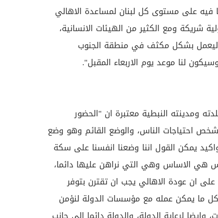
رنا فيه على مستوى كل لبنان لمساعدة الاهالي
ة شريكة ومع الكثير من الهيئات الانسانية،
ليعمل بشكل مكثف في منطقة الجنوب
يكون لنا موعد يوم الاربعاء المقبل".
دته ومدينته النبطية معتبرة ان "الحضور
ص احتياجات الناس، والوضع القائم وهو وضع
واكيد يمكن القول اننا وضعنا انفسنا على سكة
لناس هي الاساس وهي التي نراهن عليها دائما،
لى ان عودة الاهالي يجب ان تقترن بتوفر
 كل ما يمكن عمله مع مؤسسات الدولة لنؤمن
، وايضا لرعاية الدولة، والدولة دائما الى جانب