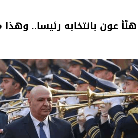
هنّأ عون بانتخابه رئيسا.. وهذا م