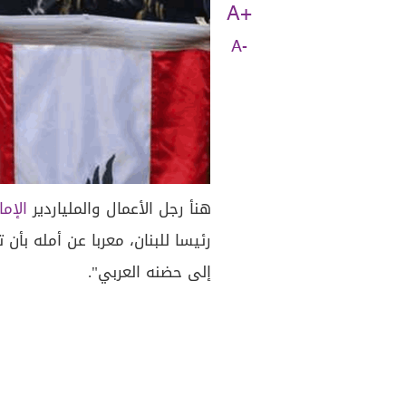
A+
A-
هنأ رجل الأعمال والملياردير
الإما
رئيسا للبنان، معربا عن أمله بأ
إلى حضنه العربي".