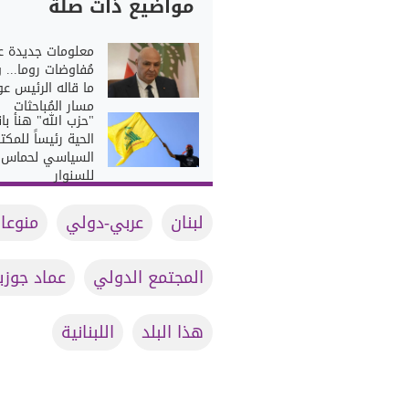
مواضيع ذات صلة
معلومات جديدة ع
مُفاوضات روما... 
ما قاله الرئيس ع
مسار المُباحثات
"حزب الله" هنأ بان
الحية رئيساً للمكت
السياسي لحماس خ
للسنوار
لبنان
عربي-دولي
منوعا
المجتمع الدولي
عماد جوز
هذا البلد
اللبنانية