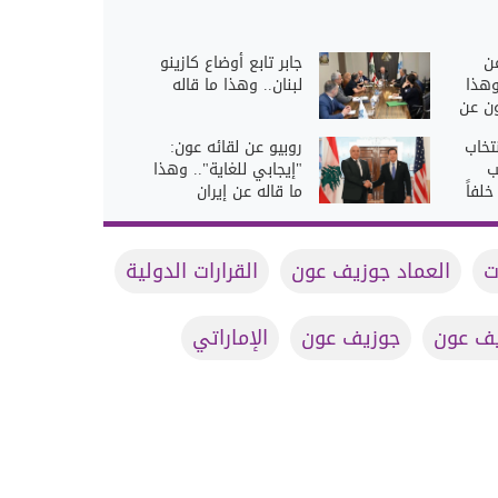
ن
جابر تابع أوضاع كازينو
وهذا
لبنان.. وهذا ما قاله
ون عن
تخاب
روبيو عن لقائه عون:
ب
"إيجابي للغاية".. وهذا
لفاً
ما قاله عن إيران
ت
العماد جوزيف عون
القرارات الدولية
يف عون
جوزيف عون
الإماراتي