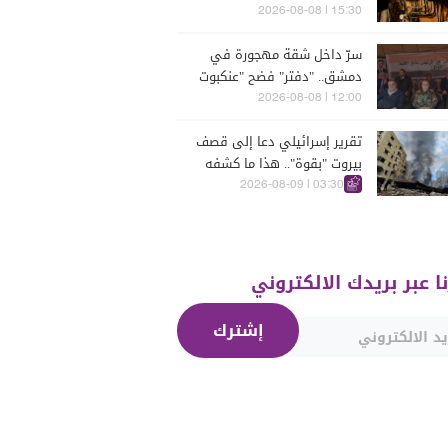
15:30 | 2026-08-08
سرّ داخل شقة مهجورة في
دمشق.. "دفتر" فضح "عنكبوت
الأسد"!"
12:00 | 2026-08-08
تقرير إسرائيلي دعا إلى قصف
بيروت "بقوة".. هذا ما كشفه
03:30 | 2026-08-09
نا عبر بريدك الالكتروني
إشترك