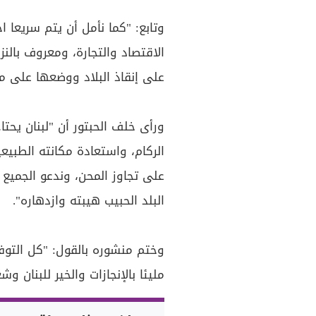
وتابع: "كما نأمل أن يتم سريعا 
الاقتصاد والتجارة، ومعروف بالن
على إنقاذ البلاد ووضعها على مس
ورأى خلف الحبتور أن "لبنان يحت
الركام، واستعادة مكانته الطبيع
على تجاوز المحن، وندعو الجمي
البلد الحبيب هيبته وازدهاره".
وختم منشوره بالقول: "كل التوف
مليئا بالإنجازات والخير للبنان وشع