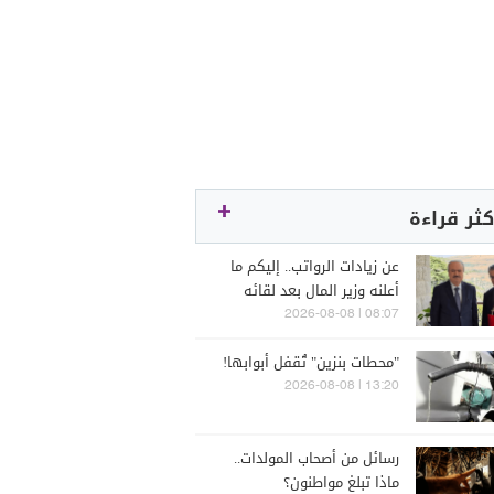
كثر قراءة
عن زيادات الرواتب.. إليكم ما
أعلنه وزير المال بعد لقائه
الراعي
08:07 | 2026-08-08
"محطات بنزين" تُقفل أبوابها!
13:20 | 2026-08-08
رسائل من أصحاب المولدات..
ماذا تبلغ مواطنون؟