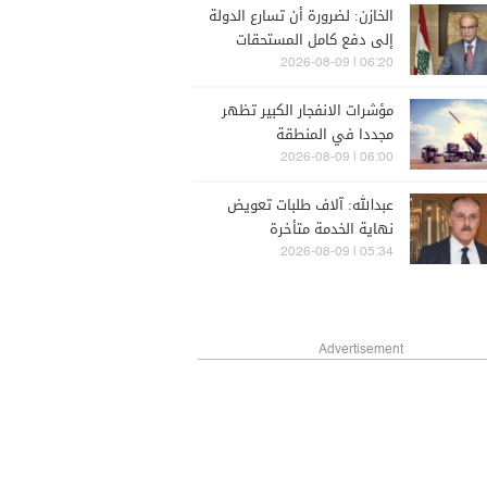
الخازن: لضرورة أن تسارع الدولة
إلى دفع كامل المستحقات
المتوجبة لموظفيها
06:20 | 2026-08-09
وعسكرييها ومتقاعديها
مؤشرات الانفجار الكبير تظهر
مجددا في المنطقة
06:00 | 2026-08-09
عبدالله: آلاف طلبات تعويض
نهاية الخدمة متأخرة
05:34 | 2026-08-09
Advertisement