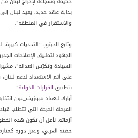
حكيمة وشجاعة لإخراج لبنان من أ
بداية عهد جديد، يعيد لبنان إلى
والاستقرار في المنطقة".
وتابع الحبتور: "التحديات كبيرة،
الجهود لتطبيق الإصلاحات الجذري
السيادة وتكرّس العدالة"، مشيرا
على أتم الاستعداد لدعم لبنان، 
بتطبيق
القرارات الدولية
".
أبارك للعماد
#جوزيف_عون
انتخابه
المرحلة الحرجة التي تتطلب قيا
أزماته. نأمل أن تكون هذه الخطو
حضنه العربي، ويعزز دوره كمنارة