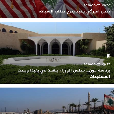
08:30 | 2026-08-07
تدخل أميركي جديد يُحرج خطاب السيادة
08:27 | 2026-08-07
برئاسة عون... مجلس الوزراء ينعقد في بعبدا ويبحث
المستجدات