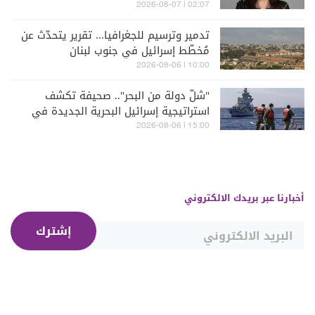
02:07 | 2026-08-07
تدمير وترسيم للجغرافيا... تقرير يتحدّث عن
مُخطّط إسرائيل في جنوب لبنان
10:00 | 2026-08-06
"شلّ دولة من البحر".. صحيفة تكشف
استراتيجية إسرائيل البحرية الجديدة في
مواجهة "حزب الله"
15:00 | 2026-08-06
أخبارنا عبر بريدك الالكتروني
إشترك