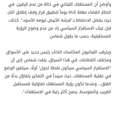
وأوضح أن المستهلك اللبناني في حالة من عدم اليقين، في
انتظار انقضاء مهلة الـ60 يوماً لتطبيق قرار وقف إطلاق النار،
حيث يفضل الاحتفاظ بـ"قرشه الأبيض ليومه الأسود". كذلك،
فإن غياب الاستقرار السياسي زاد من عدم وضوح الرؤية
المستقبلية، حسب ما يقول شماس.
ويترقب اللبنانيون انعكاسات انتخاب رئيس جديد على الأسواق
ومختلف القطاعات. في هذا السياق، يلفت شماس إلى أن
"الاستقرار السياسي سيكون نقطة تحول؛ أولًا، سيتغير الوضع
في عقلية المستهلك، حيث سيبدأ في التفكير بتفاؤل بدلًا من
القلق... وعندما تكون رؤية المستهلك تفاؤلية للمستقبل
القريب والمتوسط، يصبح أكثر رغبة في الاستهلاك".