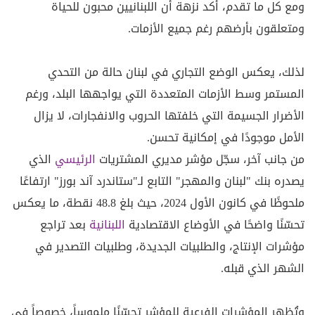
ومع كل ما تقدم، أكد نزهة أن اللبنانيين محبون للحياة
ومتعلقون بأرضهم رغم جميع الأزمات.
لذلك، يعكس الوضع التجاري في لبنان حالة من التحدي
المستمر وسط الأزمات المتعددة التي يواجهها البلد، ورغم
الأضرار الجسيمة التي خلفتها الحروب والانفجارات، لا يزال
الأمل موجودًا في إمكانية تحسن.
من جانب آخر، سجّل مؤشر مديري المشتريات
الرئيسي
الذي
يصدره بنك "لبنان والمهجر" التابع لـ"ستاندرد آند بورز" ارتفاعًا
ملحوظًا في كانون الأول 2024، حيث بلغ 48.8 نقطة، ما يعكس
تحسّنًا واضحًا في الأوضاع الاقتصادية
اللبنانية
بعد تراجع
مؤشرات الإنتاج، والطلبيات الجديدة، وطلبيات التصدير في
الشهر الذي قبله.
وتُظهر المؤشرات الفرعية للمؤشر تحسّنًا ملموساً، خصوصاً في