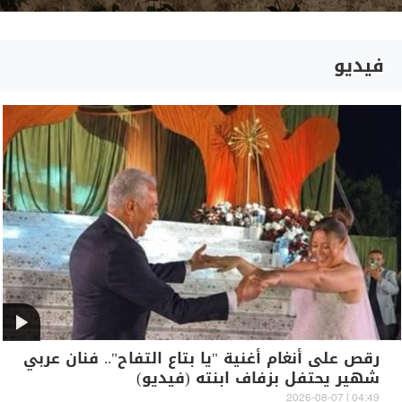
فيديو
رقص على أنغام أغنية "يا بتاع التفاح".. فنان عربي
شهير يحتفل بزفاف ابنته (فيديو)
04:49 | 2026-08-07