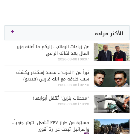
الأكثر قراءة
عن زيادات الرواتب.. إليكم ما أعلنه وزير
المال بعد لقائه الراعي
08:07 | 2026-08-08
تبرأ من "الحزب".. محمد إسكندر يكشف
سبب خلافه مع ابنه فارس (فيديو)
02:10 | 2026-08-08
"محطات بنزين" تُقفل أبوابها!
13:20 | 2026-08-08
مسيّرة من طراز FPV تُشعل التوتر جنوباً..
وإسرائيل تبحث عن ردّ أقوى