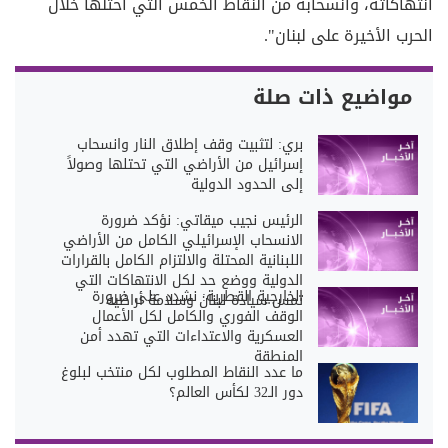
انتهاكاته، وانسحابه من النقاط الخمس التي احتلّها خلال
الحرب الأخيرة على لبنان".
مواضيع ذات صلة
بري: لتثبيت وقف إطلاق النار وانسحاب
إسرائيل من الأراضي التي تحتلها وصولاً
إلى الحدود الدولية
الرئيس نجيب ميقاتي: نؤكد ضرورة
الانسحاب الإسرائيلي الكامل من الأراضي
اللبنانية المحتلة والالتزام الكامل بالقرارات
الدولية ووضع حد لكل الانتهاكات التي
الخارجية القطرية: نشدد على ضرورة
تمس سيادة لبنان وسلامة أراضيه
الوقف الفوري والكامل لكل الأعمال
العسكرية والاعتداءات التي تهدد أمن
المنطقة
ما عدد النقاط المطلوب لكل منتخب لبلوغ
دور الـ32 لكأس العالم؟