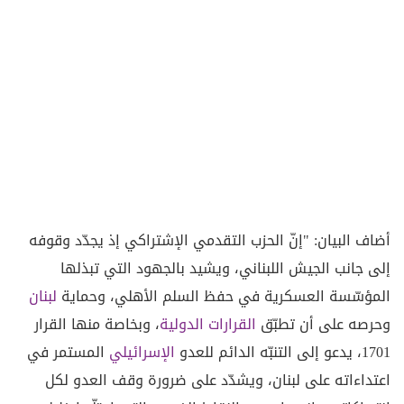
أضاف البيان: "إنّ الحزب التقدمي الإشتراكي إذ يجدّد وقوفه
إلى جانب الجيش اللبناني، ويشيد بالجهود التي تبذلها
المؤسّسة العسكرية في حفظ السلم الأهلي، وحماية
لبنان
وحرصه على أن تطبّق
القرارات الدولية
، وبخاصة منها القرار
1701، يدعو إلى التنبّه الدائم للعدو
الإسرائيلي
المستمر في
اعتداءاته على لبنان، ويشدّد على ضرورة وقف العدو لكل