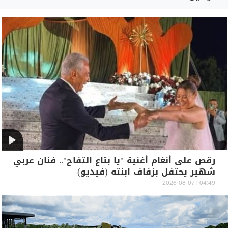
رقص على أنغام أغنية "يا بتاع التفاح".. فنان عربي
شهير يحتفل بزفاف ابنته (فيديو)
04:49 | 2026-08-07