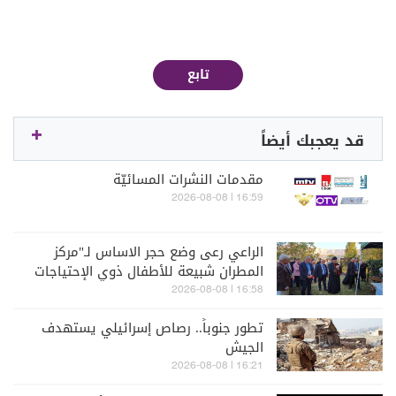
تابع
قد يعجبك أيضاً
مقدمات النشرات المسائيّة
16:59 | 2026-08-08
الراعي رعى وضع حجر الاساس لـ"مركز
المطران شبيعة للأطفال ذوي الإحتياجات
الخاصة" في بشري
16:58 | 2026-08-08
تطور جنوباً.. رصاص إسرائيلي يستهدف
الجيش
16:21 | 2026-08-08