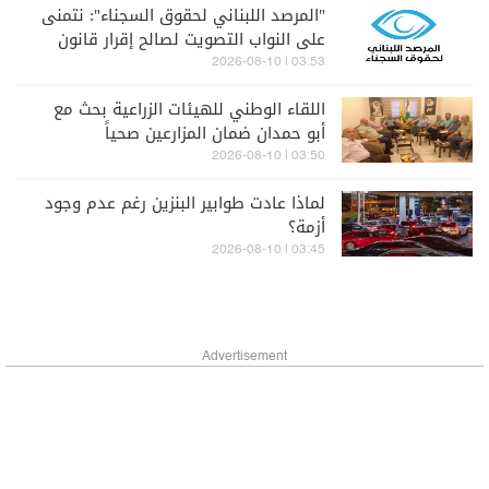
"المرصد اللبناني لحقوق السجناء": نتمنى
على النواب التصويت لصالح إقرار قانون
العفو العام
03:53 | 2026-08-10
اللقاء الوطني للهيئات الزراعية بحث مع
أبو حمدان ضمان المزارعين صحياً
03:50 | 2026-08-10
لماذا عادت طوابير البنزين رغم عدم وجود
أزمة؟
03:45 | 2026-08-10
Advertisement