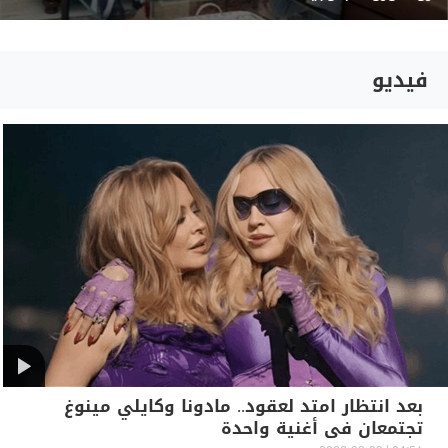
فيديو
بعد انتظار امتد لعقود.. مادونا وكايلي مينوغ
تجتمعان في أغنية واحدة