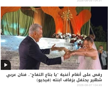
04:51 | 2026-08-09
رقص على أنغام أغنية "يا بتاع التفاح".. فنان عربي
شهير يحتفل بزفاف ابنته (فيديو)
04:49 | 2026-08-07