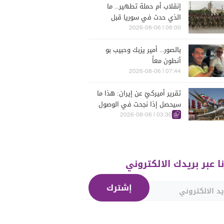
إنقلاب أم حملة تطهير... ما
الذي حدث في سوريا قبل
يومين؟
08:00 | 2026-08-06
بالصور... أمير يزبك وحبيب بو
أنطون معاً
07:44 | 2026-08-06
تقرير أميركيّ عن إيران: هذا ما
سيحصل إذا نجحت في الوصول
إلى هذه الدولة الآسيويّة
03:30 | 2026-08-06
نا عبر بريدك الالكتروني
إشترك