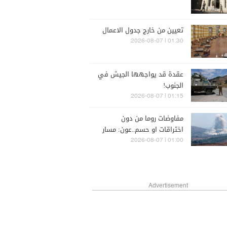
تعيين من خارج جدول الاعمال
01:30 | 2026-08-07
عقدة قد يواجهها الجيش في
الجنوب!
01:15 | 2026-08-07
مفاوضات روما من دون
اختراقات او حسم..عون: مسار
طويل علينا الاستمرار به
01:00 | 2026-08-07
Advertisement