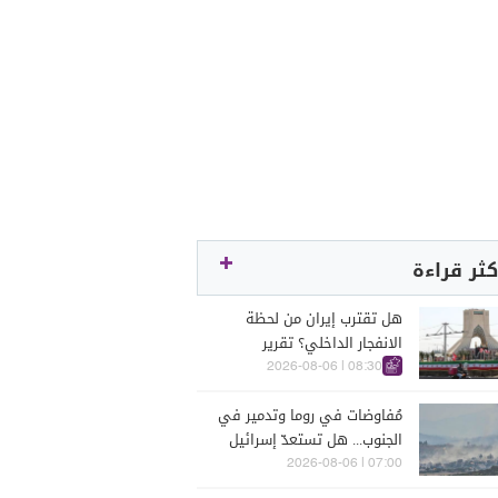
كثر قراءة
هل تقترب إيران من لحظة
الانفجار الداخلي؟ تقرير
اسرائيلي يكشف الكواليس
08:30 | 2026-08-06
مُفاوضات في روما وتدمير في
الجنوب... هل تستعدّ إسرائيل
للحرب؟
07:00 | 2026-08-06