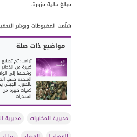
مبالغ مالية مزورة.
سُلّمت المضبوطات وبوشر التحقي
مواضيع ذات صلة
ترامب: تم تصنيع 
كبيرة من الذخائر
وشحنها إلى الولا
المتحدة حسب الحا
بالصور.. الجيش ي
كميات كبيرة من
المخدرات
مديرية المخابرات
مديرية ال
القضاء ا
القضاء
بعلبك