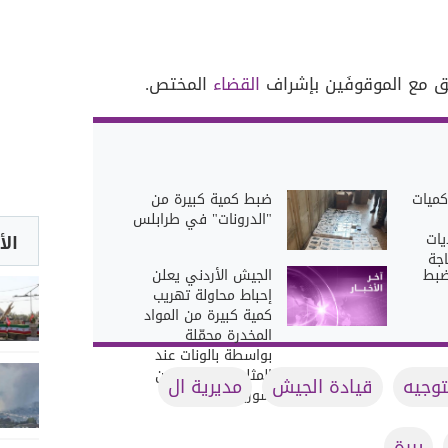
ق مع الموقوفَين بإشراف
القضاء
المختص.
كميات
ضبط كمية كبيرة من
"الدرونات" في طرابلس
يات
الأ
جة
ضبط
الجيش الأردني يعلن
إحباط محاولة تهريب
كمية كبيرة من المواد
المخدرة محمّلة
بواسطة بالونات عند
المثلث الحدودي بين
توجيه
قيادة الجيش
مديرية ال
سوريا والعراق
بيرة