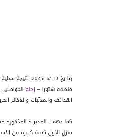
بتاريخ 10 /6 /2025، نتيجة عملية أمنية دقيقة، أوقفت
منطقة شتورا –
زحلة
المواطنَين 
القذائف والمذنّبات والذخائر الح
كما دهمت المديرية المذكورة من
منزل الأول كمية كبيرة من الأسلح