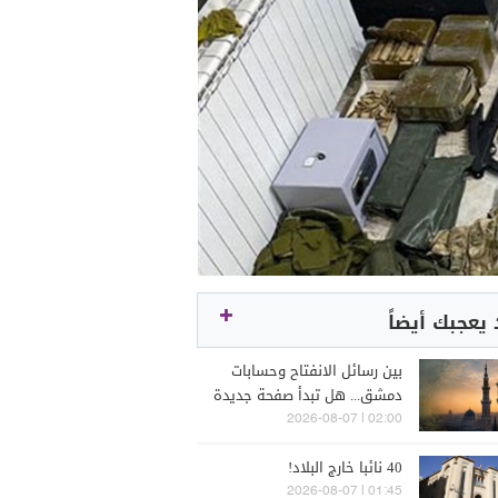
يعجبك أيضاً
بين رسائل الانفتاح وحسابات
دمشق... هل تبدأ صفحة جديدة
بين "حزب الله" وسوريا -
02:00 | 2026-08-07
الشرع؟
40 نائبا خارج البلاد!
01:45 | 2026-08-07