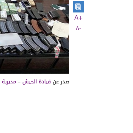
A+
A-
صدر عن
قيادة الجيش
–
مديرية ا