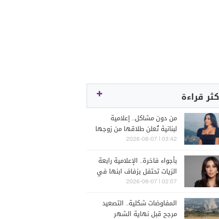
كثر قراءة
من دون مشاكل.. إعلامية
لبنانية تُعلن طلاقها من زوجها
رجل الأعمال
03:42 | 2026-08-07
بأجواء فاخرة.. الإعلامية رابعة
الزيات تحتفل بزفاف ابنها في
البترون (فيديو)
02:07 | 2026-08-07
المفاوضات شكلية.. التصعيد
مرجح قبل نهاية الشهر