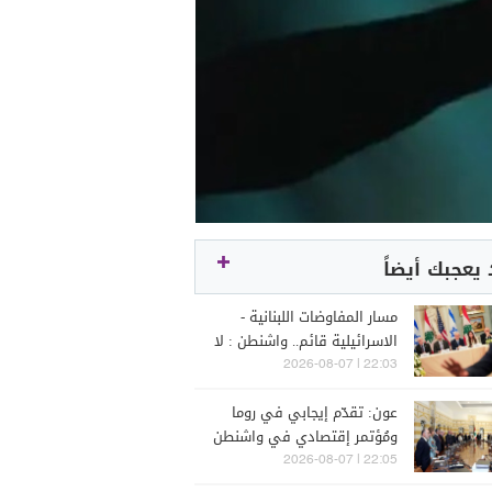
يعجبك أيضاً
مسار المفاوضات اللبنانية -
الاسرائيلية قائم.. واشنطن : لا
جديد قبل الانتخابات
22:03 | 2026-08-07
الإسـرائيلية
عون: تقدّم إيجابي في روما
ومُؤتمر إقتصادي في واشنطن
22:05 | 2026-08-07