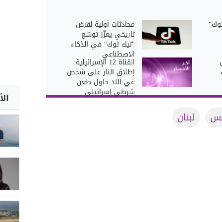
وك"
محادثات أولية لقرض
تاريخي يعزّز توسّع
"تيك توك" في الذكاء
الاصطناعي
القناة 12 الإسرائيلية:
إطلاق النار على شخص
في اللد حاول طعن
شرطي إسرائيلي
الأ
لس
لبنان