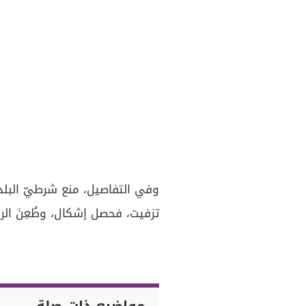
وفي التفاصيل، منع شرطيّ البلد
تزفيت، فحصل إشكال، وطُعِنَ ال