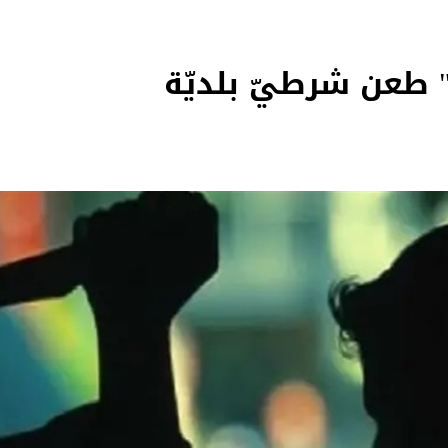
 طعن شرطيّ بلديّة