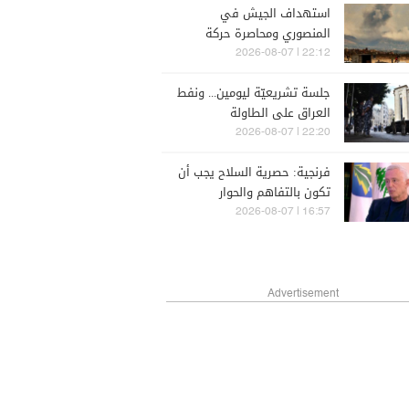
استهداف الجيش في
المنصوري ومحاصرة حركة
صيّادي صور يرفع منسوب
22:12 | 2026-08-07
التصعيد الإسرائيلي جنوبا
جلسة تشريعيّة ليومين... ونفط
العراق على الطاولة
22:20 | 2026-08-07
فرنجية: حصرية السلاح يجب أن
تكون بالتفاهم والحوار
16:57 | 2026-08-07
Advertisement