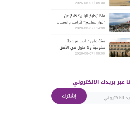
05:00 | 2026-08-07
ماذا يُطبخ للبنان؟ كلامٌ عن
"قرار مفاجئ" لترامب وانسحاب
إسرائيل
14:00 | 2026-08-07
سنة على 7 آب... مراوحة
حكومية ولا حلول في الأفق
المنظور
09:00 | 2026-08-07
نا عبر بريدك الالكتروني
إشترك