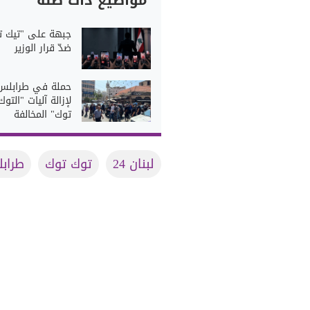
مواضيع ذات صلة
جبهة على "تيك ت
ضدّ قرار الوزير
حملة في طرابلس
لإزالة آليات "التوك
توك" المخالفة
لبنان 24
توك توك
طراب