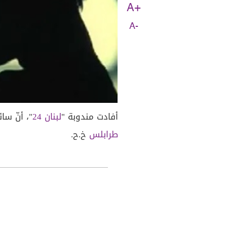
A+
A-
أفادت مندوبة "
لبنان 24
"، أنّ سا
طرابلس
خ.ح.