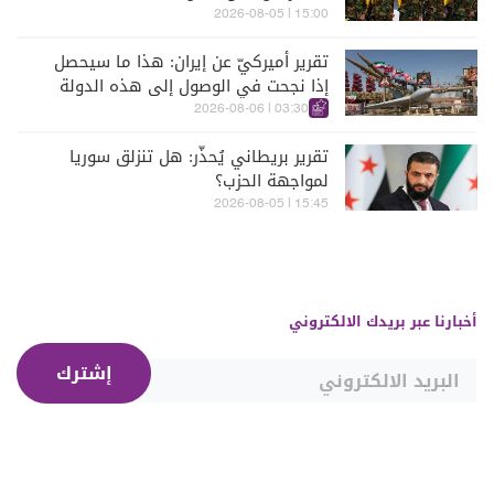
15:00 | 2026-08-05
تقرير أميركيّ عن إيران: هذا ما سيحصل
إذا نجحت في الوصول إلى هذه الدولة
الآسيويّة
03:30 | 2026-08-06
تقرير بريطاني يُحذّر: هل تنزلق سوريا
لمواجهة الحزب؟
15:45 | 2026-08-05
أخبارنا عبر بريدك الالكتروني
إشترك