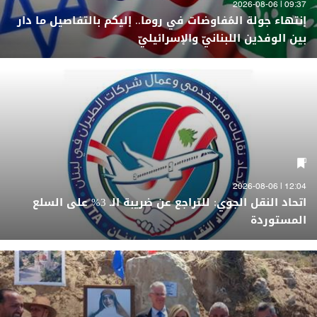
09:37 | 2026-08-06
إنتهاء جولة المُفاوضات في روما.. إليكم بالتفاصيل ما دار
بين الوفدين اللبنانيّ والإسرائيليّ
12:04 | 2026-08-06
اتحاد النقل الجوي: للتراجع عن ضريبة الـ 3% على السلع
المستوردة