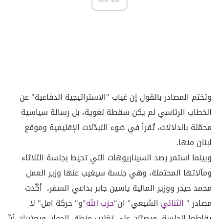
وتختم المصادر بالقول إن غياب "الاستراتيجية الدفاعية" عن
الخطاب الرئاسي لم يكن سقطة لغوية، بل رسالة سياسية
محمّلة بالدلالات، تُقرأ في ضوء التبدّلات الإقليمية وموقع
لبنان منها.
وبينما استمر رصد السيناريوهات التي تحيط بجلسة الثلاثاء
ومآلاتها المحتملة، وهي جلسة سيغيب عنها وزير العمل
محمد حيدر ووزير المالية ياسين جابر بداعي السفر، أكّدت
مصادر "
الثنائي
الشيعي" ان"
حزب الله
"و" حركة امل" لا
يقاطعا الجلسة، ويصرّان على تغليب منطق الحوار، ويعتبران أنّ