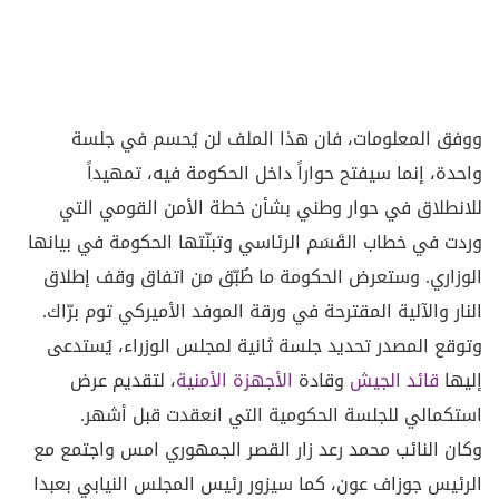
ووفق المعلومات، فان هذا الملف لن يُحسم في جلسة
واحدة، إنما سيفتح حواراً داخل الحكومة فيه، تمهيداً
للانطلاق في حوار وطني بشأن خطة الأمن القومي التي
وردت في خطاب القَسَم الرئاسي وتبنّتها الحكومة في بيانها
الوزاري. وستعرض الحكومة ما طُبّق من اتفاق وقف إطلاق
النار والآلية المقترحة في ورقة الموفد الأميركي توم برّاك.
وتوقع المصدر تحديد جلسة ثانية لمجلس الوزراء، يُستدعى
إليها
قائد الجيش
وقادة
الأجهزة الأمنية
، لتقديم عرض
استكمالي للجلسة الحكومية التي انعقدت قبل أشهر.
وكان النائب محمد رعد زار القصر الجمهوري امس واجتمع مع
الرئيس جوزاف عون، كما سيزور رئيس المجلس النيابي بعبدا