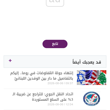
تابع
قد يعجبك أيضاً
إنتهاء جولة المُفاوضات في روما.. إليكم
بالتفاصيل ما دار بين الوفدين اللبنانيّ
والإسرائيليّ
09:37 | 2026-08-06
اتحاد النقل الجوي: للتراجع عن ضريبة الـ
3% على السلع المستوردة
12:04 | 2026-08-06