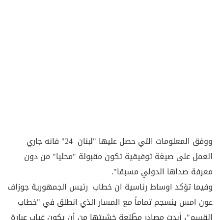
ووفق المعلومات التي حصل عليها "لبنان 24" فانه جاري
العمل على صيغة توفيقية تكون مقبولة "محليا" من دون
معرفة صداها الدولي مسبقا".
وفيما تؤكد اوساط رئاسية ان خطاب رئيس الجمهورية جوزاف
عون امس ينسجم تماماً مع المسار الذي انطلق في "خطاب
القسم"، أبدت مصادر مطّلعة خشيتها من أن يكون غياب عبارة