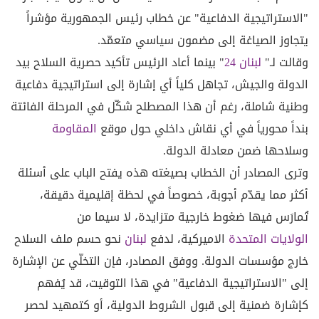
"الاستراتيجية الدفاعية" عن خطاب رئيس الجمهورية مؤشراً
يتجاوز الصياغة إلى مضمون سياسي متعمّد.
وقالت لـ"
لبنان 24
" بينما أعاد الرئيس تأكيد حصرية السلاح بيد
الدولة والجيش، تجاهل كلياً أي إشارة إلى استراتيجية دفاعية
وطنية شاملة، رغم أن هذا المصطلح شكّل في المرحلة الفائتة
بنداً محورياً في أي نقاش داخلي حول موقع
المقاومة
وسلاحها ضمن معادلة الدولة.
وترى المصادر أن الخطاب بصيغته هذه يفتح الباب على أسئلة
أكثر مما يقدّم أجوبة، خصوصاً في لحظة إقليمية دقيقة،
تُمارَس فيها ضغوط خارجية متزايدة، لا سيما من
الولايات المتحدة
الاميركية، لدفع
لبنان
نحو حسم ملف السلاح
خارج مؤسسات الدولة. ووفق المصادر، فإن التخلّي عن الإشارة
إلى "الاستراتيجية الدفاعية" في هذا التوقيت، قد يُفهم
كإشارة ضمنية إلى قبول الشروط الدولية، أو كتمهيد لحصر