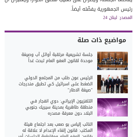
رئيس الجمهورية يفضّله أيضاً.
المصدر:
لبنان 24
مواضيع ذات صلة
جلسة تشريعية مرتقبة أوائل آب وصيغة
موحدة لقانون العفو العام تبحث غداً
الرئيس عون طلب من المجتمع الدولي
الضغط على اسرائيل كي تطبق مندرجات
"صيغة الاطار"
التلفزيون الإيراني: دوي انفجار في
منطقة طاهرية بمدينة سيريك جنوبي
البلاد دون معرفة مصدره
النائب إلياس بو صعب بعد اجتماع هيئة
المكتب: قانون إلغاء الإعدام لا علاقة له
بقانون العفو العام ومقاطعة الجلسات أمر