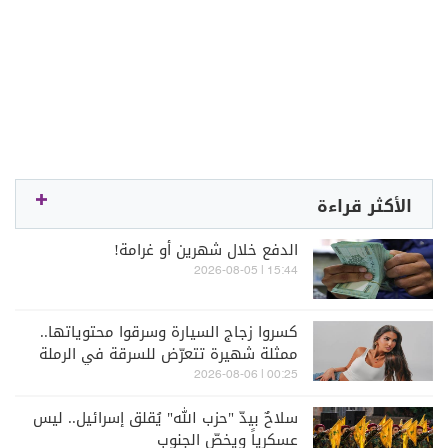
الأكثر قراءة
الدفع خلال شهرين أو غرامة!
15:44 | 2026-08-05
كسروا زجاج السيارة وسرقوا محتوياتها..
ممثلة شهيرة تتعرّض للسرقة في الرملة
البيضاء (فيديو)
00:25 | 2026-08-06
سلاحٌ بيدّ "حزب الله" يُقلق إسرائيل.. ليس
عسكرياً ويخصّ الجنوب