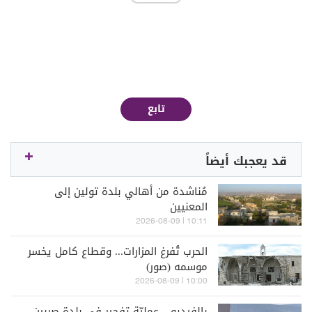
تابع
قد يعجبك أيضاً
مُناشدة من أهالي بلدة تولين إلى
المعنيين
10:11 | 2026-08-09
الحرب تُفرغ المزارات... وقطاع كامل يخسر
موسمه (صور)
10:00 | 2026-08-09
بالفيديو... عمليّة تفجير في بلدة صربين