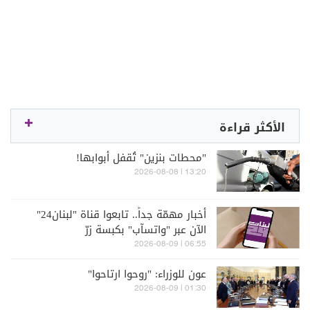
الأكثر قراءة
"محطات بنزين" تُقفل أبوابها!
13:20 | 2026-08-08
أخبار مهمّة جداً.. تابعوا قناة "لبنان24"
الآن عبر "واتسآب" بكبسة زرّ
06:55 | 2026-08-09
عون للوزراء: "روحوا ارتاحوا"
01:30 | 2026-08-09