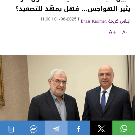
يثير الهواجس… فهل يمهّد للتصعيد؟
ايناس كريمة Enass Karimeh
|
01-08-2025
|
11:00
A+
A-