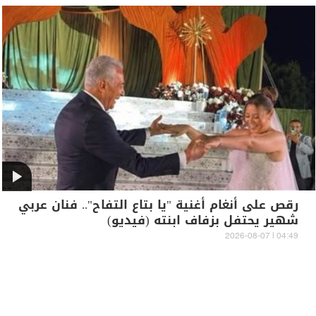
رقص على أنغام أغنية "يا بتاع التفاح".. فنان عربي
شهير يحتفل بزفاف ابنته (فيديو)
04:49 | 2026-08-07