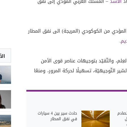
اد
الأسد
– المسلك الغربي المؤدّي إلى نفق
المؤدي من الكوكودي (المريجة) الى نفق المطار
يم
.
الأ
عِلم، والتّقيّد بتوجيهات عناصر قوى الأمن
ّير التّوجيهيّة، تسهيلًا لحركة المرور، ومنعًا
تصادم
حادث سير بين 4 سيارات
ل
في نفق المطار