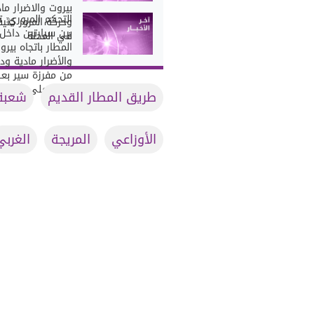
بيروت والاضرار ماد
التحكم المروري: 
وحركة المرور كثيف
بين سيارتين داخل
في المحلة
المطار باتجاه بيرو
والأضرار مادية ودر
من مفرزة سير بعب
يعمل على المعالج
طريق المطار القديم
شعبة 
الأوزاعي
المريجة
الغربي