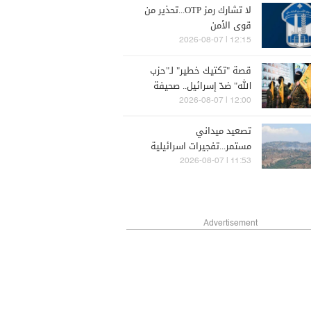
لا تشارك رمز OTP...تحذير من
قوى الأمن
12:15 | 2026-08-07
قصة "تكتيك خطير" لـ"حزب
الله" ضدّ إسرائيل.. صحيفة
تكشفه
12:00 | 2026-08-07
تصعيد ميداني
مستمر...تفجيرات اسرائيلية
جديدة
11:53 | 2026-08-07
Advertisement