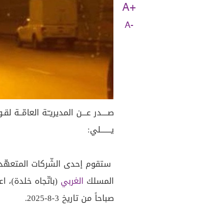
A+
A-
صــــدر عـــن المديريـّـة العامّــة ل
يـــــــلي:
ستقوم إحدى الشّركات المتعهّ
المسلك
الغربي
صباحاً من تاريخ 3-8-2025.