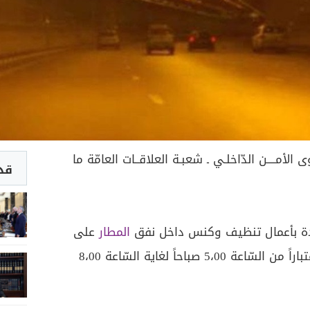
قـوى الأمــــن الدّاخلـي ـ شعبـة العلاقــات العامّة ما
قد 
دة بأعمال تنظيف وكنس داخل نفق
المطار
على
(باتّجاه خلدة)، اعتباراً من السّاعة 5،00 صباحاً لغاية السّاعة 8،00