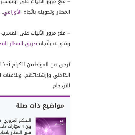
– منع مرور الآليات على أوتوستر
المطار وتحويله باتّجاه
الأوزاعي
.
– منع مرور الآليات على المسرب 
وتحويله باتّجاه
طريق المطار القد
يُرجى من المواطنين الكرام أخذ ال
الدّاخلي وإرشاداتهم، وبلافتات الس
للازدحام.
مواضيع ذات صلة
التحكم المروري: 
بين 4 سيّارات داخ
نفق المطار باتجاه