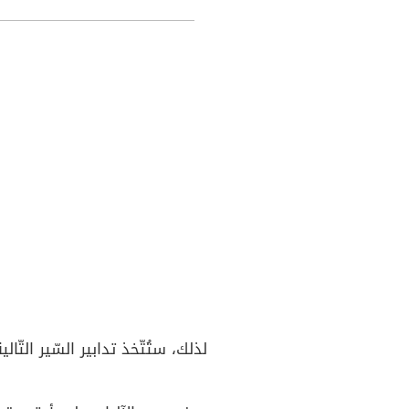
لذلك، ستُتّخذ تدابير السّير التّالية