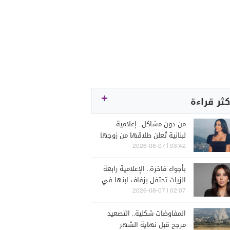
كثر قراءة
من دون مشاكل.. إعلامية
لبنانية تُعلن طلاقها من زوجها
رجل الأعمال
03:42 | 2026-08-07
بأجواء فاخرة.. الإعلامية رابعة
الزيات تحتفل بزفاف ابنها في
البترون (فيديو)
02:07 | 2026-08-07
المفاوضات شكلية.. التصعيد
مرجح قبل نهاية الشهر