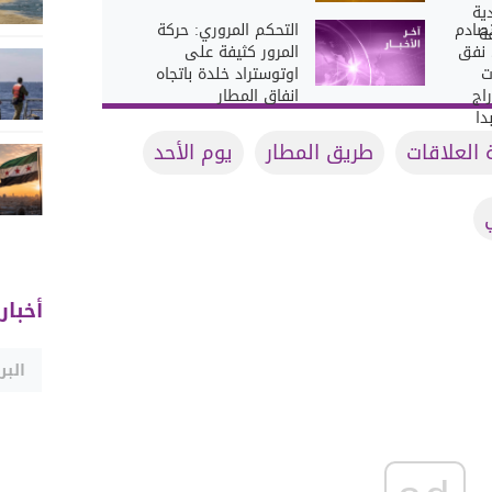
ية
تصادم
التحكم المروري: حركة
ة
 نفق
المرور كثيفة على
ت
اوتوستراد خلدة باتجاه
اج
انفاق المطار
دا
ة
العلاقات
طريق المطار
يوم الأحد
أخبار