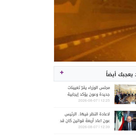
يعجبك أيضاً
مجلس الوزراء يقرّ تعيينات
جديدة وعون يؤكد إيجابية
لقاءاته الخارجية
12:25 | 2026-08-07
لاعادة النظر فيها.. الرئيس
عون اعاد أربعة قوانين كان قد
اقرها مجلس النواب
12:39 | 2026-08-07