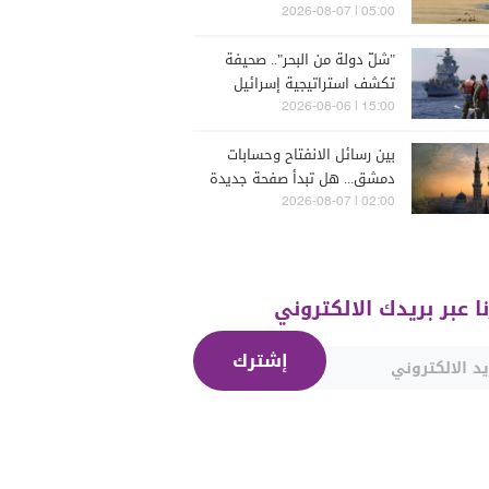
05:00 | 2026-08-07
"شلّ دولة من البحر".. صحيفة
تكشف استراتيجية إسرائيل
البحرية الجديدة في مواجهة
15:00 | 2026-08-06
"حزب الله"
بين رسائل الانفتاح وحسابات
دمشق... هل تبدأ صفحة جديدة
بين "حزب الله" وسوريا -
02:00 | 2026-08-07
الشرع؟
نا عبر بريدك الالكتروني
إشترك