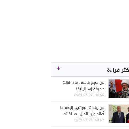
كثر قراءة
عن نعيم قاسم.. ماذا قالت
صحيفة إسرائيليّة؟
15:00 | 2026-08-07
عن زيادات الرواتب.. إليكم ما
أعلنه وزير المال بعد لقائه
الراعي
08:07 | 2026-08-08