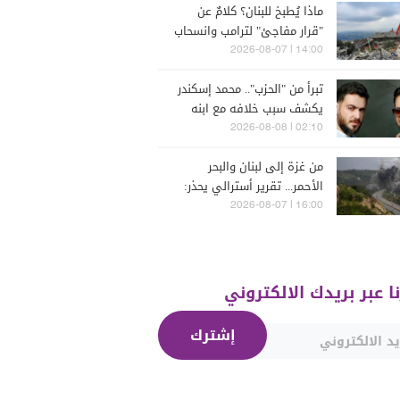
ماذا يُطبخ للبنان؟ كلامٌ عن
"قرار مفاجئ" لترامب وانسحاب
إسرائيل
14:00 | 2026-08-07
تبرأ من "الحزب".. محمد إسكندر
يكشف سبب خلافه مع ابنه
فارس (فيديو)
02:10 | 2026-08-08
من غزة إلى لبنان والبحر
الأحمر... تقرير أسترالي يحذر:
الشرق الأوسط يدخل أخطر
16:00 | 2026-08-07
مراحله
نا عبر بريدك الالكتروني
إشترك