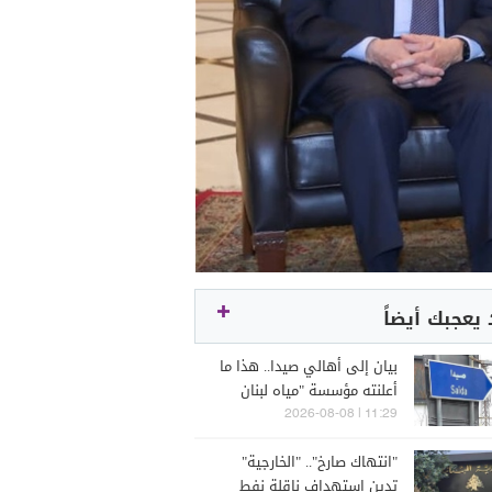
يعجبك أيضاً
بيان إلى أهالي صيدا.. هذا ما
أعلنته مؤسسة "مياه لبنان
الجنوبي"
11:29 | 2026-08-08
"انتهاك صارخ".. "الخارجية"
تدين استهداف ناقلة نفط