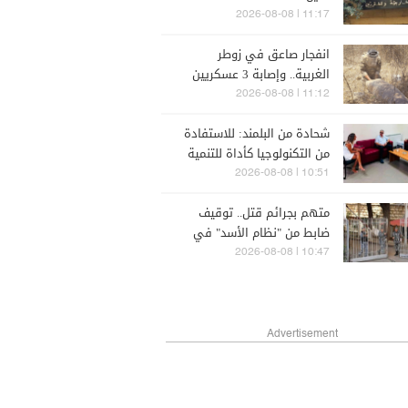
إماراتيّة في مضيق هرمز
11:17 | 2026-08-08
انفجار صاعق في زوطر
الغربية.. وإصابة 3 عسكريين
11:12 | 2026-08-08
شحادة من البلمند: للاستفادة
من التكنولوجيا كأداة للتنمية
والنهوض وفتح آفاق جديدة
10:51 | 2026-08-08
أمام الشباب
متهم بجرائم قتل.. توقيف
ضابط من "نظام الأسد" في
لبنان
10:47 | 2026-08-08
Advertisement