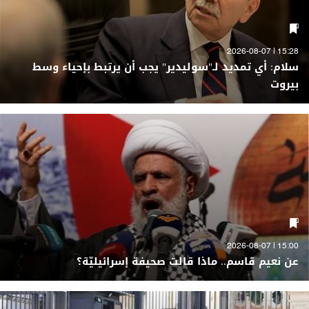
15:28 | 2026-08-07
سلام: أي تمديد لـ"سوليدير" يجب أن يرتبط بإحياء وسط
بيروت
15:00 | 2026-08-07
عن نعيم قاسم.. ماذا قالت صحيفة إسرائيليّة؟