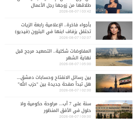
طلاقها من زوجها رجل الأعمال
03:42 | 2026-08-07
بأجواء فاخرة.. الإعلامية رابعة الزيات
تحتفل بزفاف ابنها في البترون (فيديو)
02:07 | 2026-08-07
المفاوضات شكلية.. التصعيد مرجح قبل
نهاية الشهر
05:00 | 2026-08-07
بين رسائل الانفتاح وحسابات دمشق...
هل تبدأ صفحة جديدة بين "حزب الله"
وسوريا - الشرع؟
02:00 | 2026-08-07
سنة على 7 آب... مراوحة حكومية ولا
حلول في الأفق المنظور
09:00 | 2026-08-07