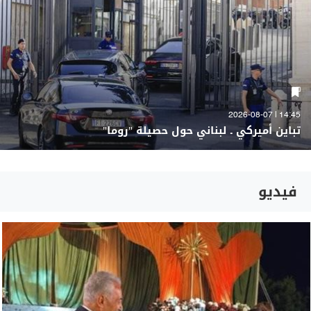
14:45 | 2026-08-07
تباين أميركي ـ لبناني حول حصيلة "روما"
فيديو