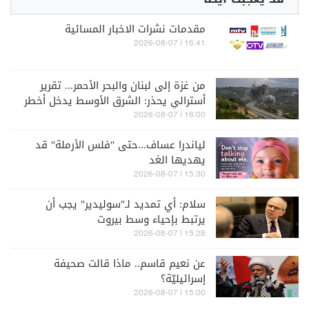
مقدمات نشرات الاخبار المسائية
16:41 | 2026-08-07
من غزة إلى لبنان والبحر الأحمر... تقرير
أسترالي يحذر: الشرق الأوسط يدخل أخطر
مراحله
16:00 | 2026-08-07
لياندرا عساف...حتى "فلس الأرملة" قد
يهديها الغد
15:30 | 2026-08-07
سلام: أي تمديد لـ"سوليدير" يجب أن
يرتبط بإحياء وسط بيروت
15:28 | 2026-08-07
عن نعيم قاسم.. ماذا قالت صحيفة
إسرائيليّة؟
15:00 | 2026-08-07