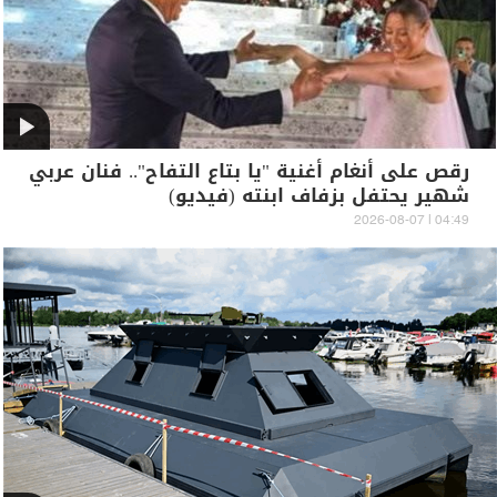
رقص على أنغام أغنية "يا بتاع التفاح".. فنان عربي
شهير يحتفل بزفاف ابنته (فيديو)
04:49 | 2026-08-07