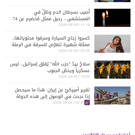
أُصيب بسرطان الدم وظلّ في
المستشفى... رحيل ممثل مُخضرم عن 74
عاماً
11:19 | 2026-08-05
كسروا زجاج السيارة وسرقوا محتوياتها..
ممثلة شهيرة تتعرّض للسرقة في الرملة
البيضاء (فيديو)
00:25 | 2026-08-06
سلاحٌ بيدّ "حزب الله" يُقلق إسرائيل.. ليس
عسكرياً ويخصّ الجنوب
15:00 | 2026-08-05
تقرير أميركيّ عن إيران: هذا ما سيحصل
إذا نجحت في الوصول إلى هذه الدولة
الآسيويّة
03:30 | 2026-08-06
أخبارنا عبر بريدك الالكتروني