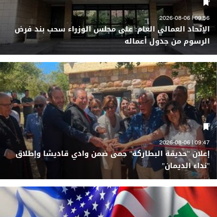
09:56 | 2026-08-06
الإتّحاد العمالي العام: على مجلس الوزراء سحب بند فرض
الرسوم من جدول أعماله
09:47 | 2026-08-06
إعلان "حديقة البطاركة" حِمى ضمن وادي قاديشا وإطلاق
"نداء الديمان"