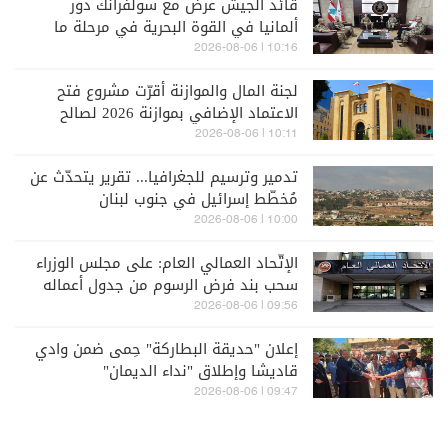
قائد الجيش عرض مع سولفرانك دور
ألمانيا في القوة البحرية في مرحلة ما
بعد "اليونيفيل"
10:16 | 2026-08-06
لجنة المال والموازنة أقرّت مشروع فتح
الاعتماد الإضافي بموازنة 2026 لصالح
هيئة "أوجيرو"
10:11 | 2026-08-06
تدمير وترسيم للجغرافيا... تقرير يتحدّث عن
مُخطّط إسرائيل في جنوب لبنان
10:00 | 2026-08-06
الإتّحاد العمالي العام: على مجلس الوزراء
سحب بند فرض الرسوم من جدول أعماله
09:56 | 2026-08-06
إعلان "حديقة البطاركة" حِمى ضمن وادي
قاديشا وإطلاق "نداء الديمان"
09:47 | 2026-08-06