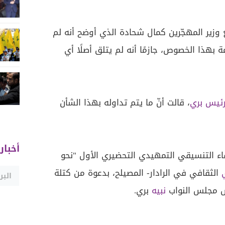
قابل، تواصل "لبنان24" مع وزير المهجّرين كمال شحادة الذي أوضح أنه لم
بهذا الخصوص، جازمًا أنه لم يتلق أصلًا أي
رئيس بري
، قالت أنّ ما يتم تداوله بهذا الشأن
أخبار
للقاء التنسيقي التمهيدي التحضيري الأول "نحو
الثقافي في الرادار- المصيلح، بدعوة من كتلة
يس مجلس النواب
نبيه
بري.