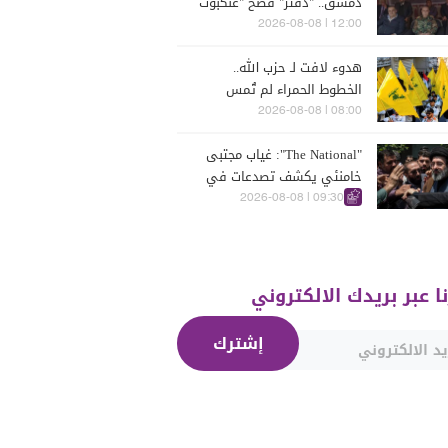
دمشق.. "دفتر" فضح "عنكبوت
الأسد"!"
12:00 | 2026-08-08
هدوء لافت لـ حزب الله..
الخطوط الحمراء لم تُمس
08:00 | 2026-08-08
"The National": غياب مجتبى
خامنئي يكشف تصدعات في
مركز القرار الإيراني
09:30 | 2026-08-08
نا عبر بريدك الالكتروني
إشترك