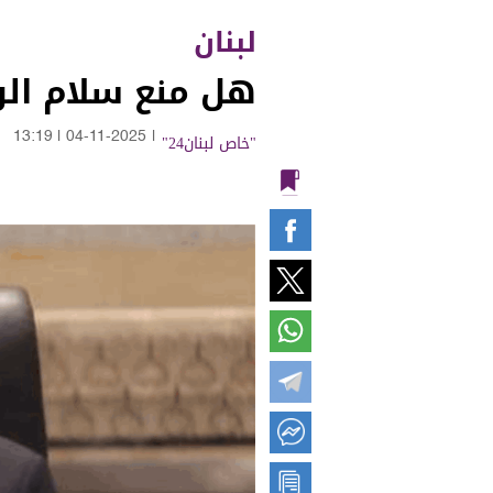
لبنان
هل منع سلام الوز
"خاص لبنان24"
|
04-11-2025
|
13:19