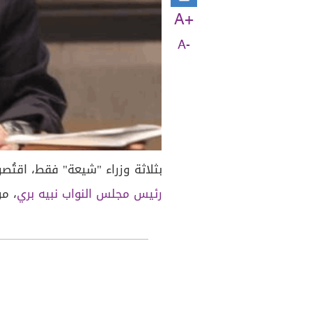
A+
A-
بثلاثة وزراء "شيعة" فقط، اقتُصر
رئيس مجلس النواب نبيه بري
، م