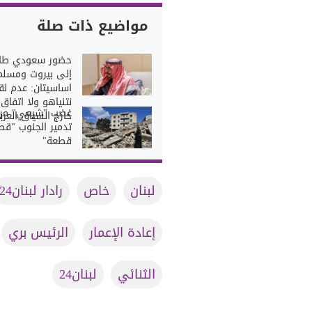
مواضيع ذات صلة
حضور سعودي طا
إلى بيروت ومسلم
اساسيتان: عدم لق
نتنياهو ولا اتفاق
غضب "شيعي" من
خارج السياق العر
تدمير الجنوب "قط
قطعة"
لبنان
خاص
رادار لبنان24
إعادة الإعمار
الرئيس بري
الثنائي
لبنان24