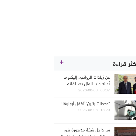
كثر قراءة
عن زيادات الرواتب.. إليكم ما
أعلنه وزير المال بعد لقائه
الراعي
08:07 | 2026-08-08
"محطات بنزين" تُقفل أبوابها!
13:20 | 2026-08-08
سرّ داخل شقة مهجورة في