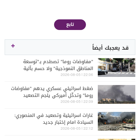
تابع
قد يعجبك أيضاً
"مفاوضات روما" تصطدم بـ"توسعة
المناطق النموذجية" ولا حسم بآلية
التحقق والتفتيش
22:06 | 2026-08-05
ضغط اسرائيلي عسكري يدهم "مفاوضات
روما" وتدخّل أميركي يلجم التصعيد
22:09 | 2026-08-05
غارات اسرائيلية وتصعيد في المنصوري:
السيادة امام إختبار جديد
22:12 | 2026-08-05