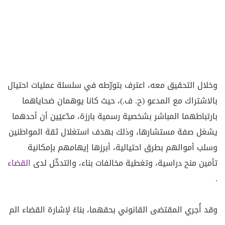
وخلال التحقيق معه، اعترف بتورّطه في سلسلة عمليات احتيال
بالاشتراك مع المدعو (ح. ف.)، حيث كانا يوهمان ضحاياهما
بارتباطهما المباشر بشخصية رسمية بارزة، مدّعيَين أن أحدهما
يشغل صفة مستشارها، وذلك بهدف استغلال ثقة المواطنين
وسلب أموالهم بطرق احتيالية، أبرزها إيهامهم بإمكانية
تأمين منح دراسية، وتغطية مخالفات بناء، والتدخّل لدى
القضاء
.
وقد أُجري المقتضى القانوني بحقهما، بناءً لإشارة القضاء الم