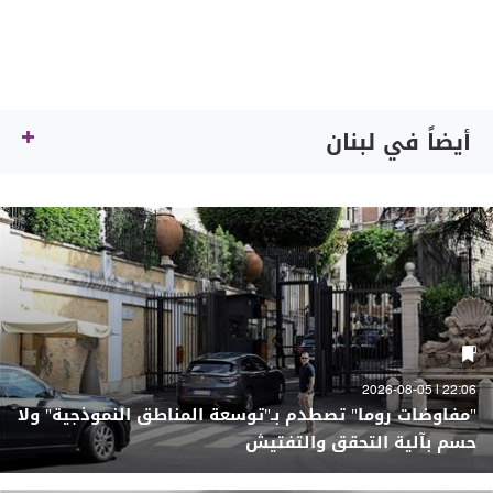
أيضاً في لبنان
22:06 | 2026-08-05
"مفاوضات روما" تصطدم بـ"توسعة المناطق النموذجية" ولا
حسم بآلية التحقق والتفتيش