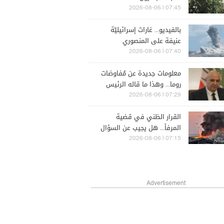
07:45 | 2026-08-06
بالفيديو... غارات إسرائيليّة
عنيفة على المنصوري
07:40 | 2026-08-06
معلومات جديدة عن مُفاوضات
روما... وهذا ما قاله الرئيس
عون عن مسار المُباحثات
07:29 | 2026-08-06
القرار الظني في قضية
المرفأ... هل يجيب عن السؤال
الأكبر؟
07:15 | 2026-08-06
Advertisement