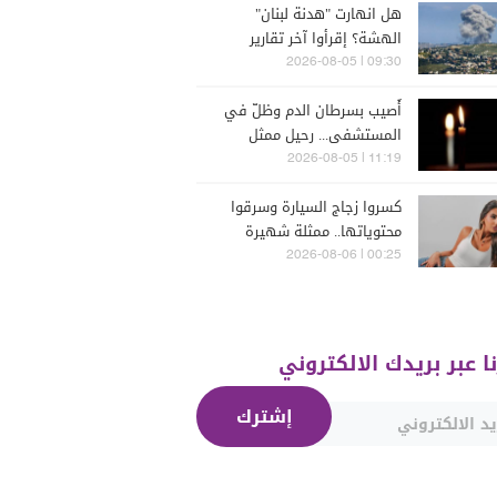
هل انهارت "هدنة لبنان"
الهشة؟ إقرأوا آخر تقارير
إسرائيلية
09:30 | 2026-08-05
أُصيب بسرطان الدم وظلّ في
المستشفى... رحيل ممثل
مُخضرم عن 74 عاماً
11:19 | 2026-08-05
كسروا زجاج السيارة وسرقوا
محتوياتها.. ممثلة شهيرة
تتعرّض للسرقة في الرملة
00:25 | 2026-08-06
البيضاء (فيديو)
نا عبر بريدك الالكتروني
إشترك