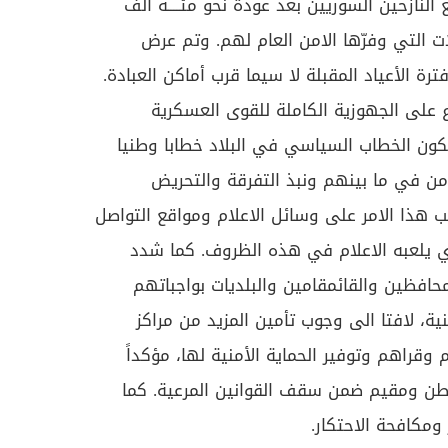
نازحين السوريين بعد عودة نحو مئــــة الف
 التي وفرّها الامن العام لهم. وتم عرض
ترة الأعياد المقبلة لا سيما قرب أماكن العبادة.
 على الجهوزية الكاملة للقوى العسكرية
 يكون الخطاب السياسي في البلاد خطابا وطنيا
امن في ما بينهم ونبذ التفرقة والتحريض
 هذا الامر على وسائل الاعلام ومواقع التواصل
ذي يلعبه الاعلام في هذه الظروف. كما شدد
حافظين والقائمقامين والبلديات بواجباتهم
ية، لافتا الى وجوب تأمين المزيد من مراكز
 وقراهم وتوفير الحماية الأمنية لها، مؤكداً
ن ومقيم ضمن سقف القوانين المرعية. كما
ومكافحة الاحتكار.