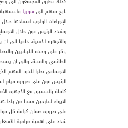
كذلك تطرق المجتمعون الى وضع ال
نازح منهم الى
سوريا
والتسهيلات
الإجراءات الواجب اعتمادها خلال ف
وشدد الرئيس عون خلال الاجتماع
والأجهزة الأمنية، داعيا الى ان
يركز على وحدة اللبنانيين والتض
الطائفي والفتنة، والى ان ينسحب
الاجتماعي نظرا للدور المهم ال
الرئيس عون على ضرورة قيام الم
كاملة بالتنسيق مع الأجهزة الأمن
الايواء للنازحين قسرا من بلداتهم
على ضرورة ضمان كرامة كل مواط
شدد على اهمية مراقبة الأسعار 