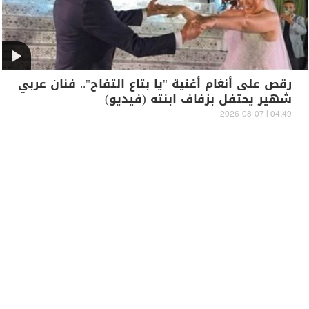
رقص على أنغام أغنية "يا بتاع التفاح".. فنان عربي
شهير يحتفل بزفاف ابنته (فيديو)
04:49 | 2026-08-07