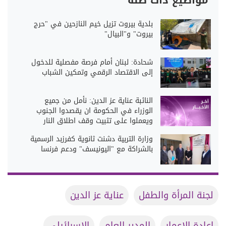
مواضيع ذات صلة
بلدية بيروت تزيل خيم النازحين في "حرج
بيروت" و"البيال"
شحادة: لبنان أمام فرصة مفصلية للدخول
إلى الاقتصاد الرقمي وتمكين الشباب
النائبة عناية عز الدين: نأمل من جميع
الوزراء في الحكومة ان يقصدوا الجنوب
ويعملوا على تثبيت وقف اطلاق النار
وزارة التربية دشنت ثانوية كفرزبد الرسمية
بالشراكة مع "اليونيسف" ودعم فرنسا
لجنة المرأة والطفل
عناية عز الدين
إعادة الإعمار
المدير العام
الإسرائيلي