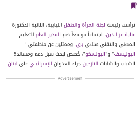
ترأست رئيسة
لجنة المرأة والطفل
النيابية، النائبة الدكتورة
عناية عز الدين
، اجتماعاً موسعاً ضم
المدير العام
للتعليم
المهني والتقني هنادي
بري
، وممثلين عن منظمتي "
اليونيسف
" و"
اليونسكو
"، خُصص لبحث سبل دعم ومساندة
الشباب والشابات
النازحين
جراء العدوان
الإسرائيلي
على
لبنان
.
Advertisement