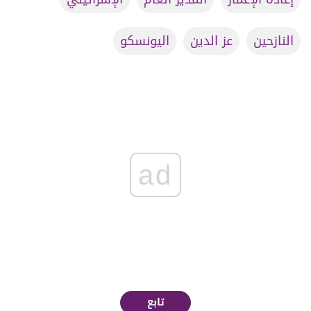
النازحين
عز الدين
اليونسكو
ad
تابع