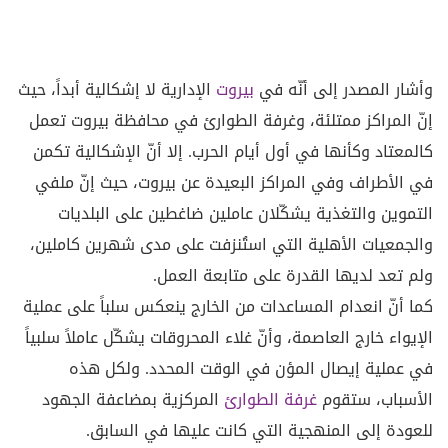
وأشار المصدر إلى أنّه في
بيروت
الإدارية لا إشكالية أبداً، حيث
إنّ المراكز ممتلئة، وغرفة الطوارئ في محافظة بيروت تعمل
كالمعتاد وكأنها في أول أيام الحرب. إلا أنّ الإشكالية تكمن
في الأطراف وفي المراكز البعيدة عن بيروت، حيث إنّ ملفي
التموين والتغذية يشكّلان عاملين ضاغطين على البلديات
والجمعيات الأهلية التي استُنزفت على مدى شهرين كاملين،
ولم تعد لديها القدرة على متابعة العمل.
كما أنّ انعدام المساعدات من الخارج ينعكس سلباً على عملية
الإيواء خارج العاصمة، وأنّ غلاء المحروقات يشكّل عاملاً سلبياً
في عملية إيصال المؤن في الوقت المحدد. ولكل هذه
الأسباب، ستقوم
غرفة الطوارئ
المركزية بمضاعفة الجهود
للعودة إلى المنهجية التي كانت عليها في السابق.