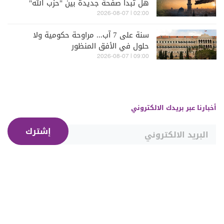
هل تبدأ صفحة جديدة بين "حزب الله"
وسوريا - الشرع؟
02:00 | 2026-08-07
سنة على 7 آب... مراوحة حكومية ولا
حلول في الأفق المنظور
09:00 | 2026-08-07
أخبارنا عبر بريدك الالكتروني
إشترك