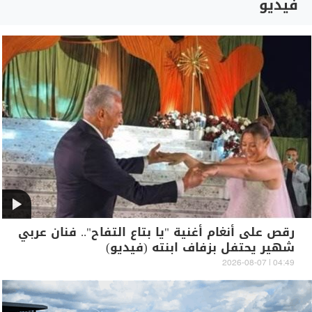
فيديو
رقص على أنغام أغنية "يا بتاع التفاح".. فنان عربي
شهير يحتفل بزفاف ابنته (فيديو)
04:49 | 2026-08-07