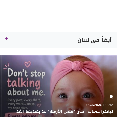
أيضاً في لبنان
15:30 | 2026-08-07
لياندرا عساف...حتى "فلس الأرملة" قد يهديها الغد