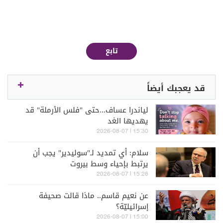
تابع
قد يعجبك أيضاً
لياندرا عساف...حتى "فلس الأرملة" قد
يهديها الغد
15:30 | 2026-08-07
سلام: أي تمديد لـ"سوليدير" يجب أن
يرتبط بإحياء وسط بيروت
15:28 | 2026-08-07
عن نعيم قاسم.. ماذا قالت صحيفة
إسرائيليّة؟
15:00 | 2026-08-07