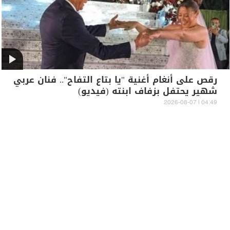
رقص على أنغام أغنية "يا بتاع التفاح".. فنان عربي
شهير يحتفل بزفاف ابنته (فيديو)
04:49 | 2026-08-07