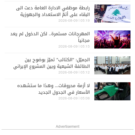
رابطة موظفي الادارة العامة دعت الى
البقاء على أتمّ الاستعداد والجهوزية
لتنفيذ خطوات تصعيدية
05:19 | 2026-08-09
المهرجانات مستمرة.. لكن الدخول لم يعد
مجانياً
05:15 | 2026-08-09
الجميّل: "الكتائب" تميّز بوضوح بين
الطائفة الشيعية وبين المشروع الإيراني
الذي يمثله "حزب الله"
05:12 | 2026-08-09
لا أزمة محروقات... وهذا ما ستشهده
الأسعار في الجدول الجديد
05:08 | 2026-08-09
Advertisement