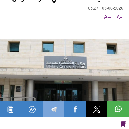
05:27
|
03-06-2026
A+
A-