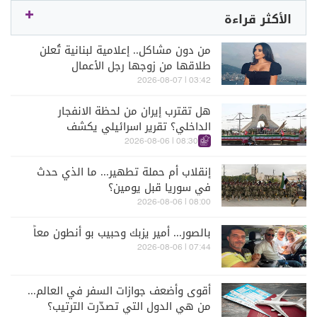
الأكثر قراءة
من دون مشاكل.. إعلامية لبنانية تُعلن
طلاقها من زوجها رجل الأعمال
03:42 | 2026-08-07
هل تقترب إيران من لحظة الانفجار
الداخلي؟ تقرير اسرائيلي يكشف
الكواليس
08:30 | 2026-08-06
إنقلاب أم حملة تطهير... ما الذي حدث
في سوريا قبل يومين؟
08:00 | 2026-08-06
بالصور... أمير يزبك وحبيب بو أنطون معاً
07:44 | 2026-08-06
أقوى وأضعف جوازات السفر في العالم...
من هي الدول التي تصدّرت الترتيب؟