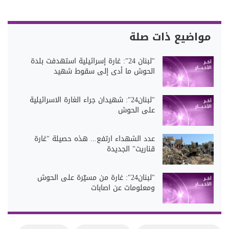
مواضيع ذات صلة
"لبنان 24": غارة إسرائيلية استهدفت بلدة
الحوش ما أدى إلى سقوط شهيد
"لبنان24": شهيدان جراء الغارة الاسرائيلية
على الحوش
عدد الشهداء ارتفع... هذه حصيلة "غارة
قناريت" الجديدة
"لبنان24": غارة من مسيّرة على الحوش
ومعلومات عن اصابات