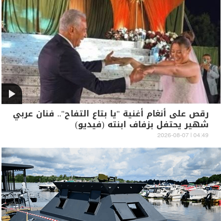
رقص على أنغام أغنية "يا بتاع التفاح".. فنان عربي
شهير يحتفل بزفاف ابنته (فيديو)
04:49 | 2026-08-07