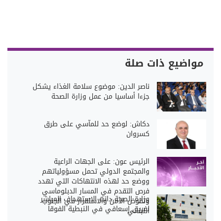
مواضيع ذات صلة
ناصر الدين: موضوع سلامة الغذاء يشكل
جزءا أساسيا من عمل وزارة الصحة
دكاش: لوضع حد للمآسي على طرق
كسروان
الرئيس عون: على الجهات الراعية
والمجتمع الدولي تحمل مسؤولياتهم
ووضع حد لهذه الانتهاكات التي تهدد
فرص التقدم في المسار الدبلوماسي
وزارة الصحة دانت الاستهداف المباشر
وتقوض الأمن والاستقرار في الجنوب
لفريق إسعافي في النبطية الفوقا
اللبناني