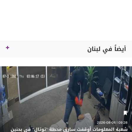
أيضاً في لبنان
09:28 | 2026-08-06
شعبة المعلومات أوقفت سارق محطة "توتال" في بحنين