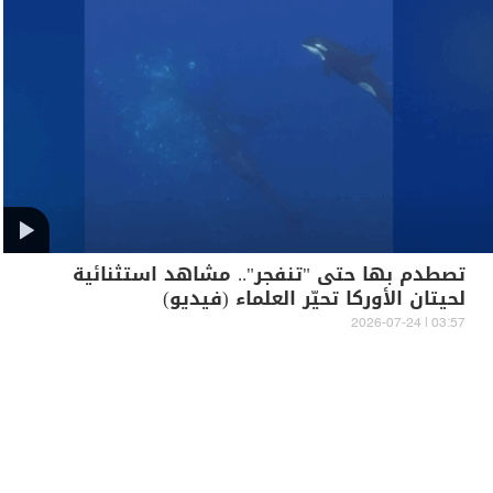
تصطدم بها حتى "تنفجر".. مشاهد استثنائية
لحيتان الأوركا تحيّر العلماء (فيديو)
03:57 | 2026-07-24