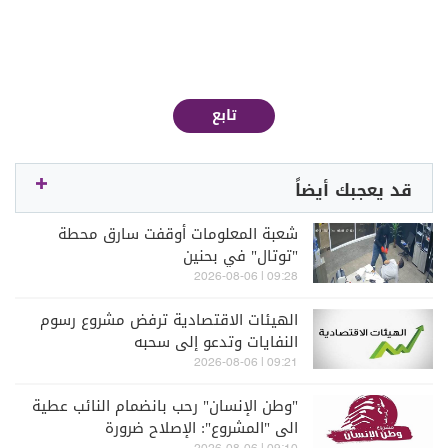
تابع
قد يعجبك أيضاً
شعبة المعلومات أوقفت سارق محطة
"توتال" في بحنين
09:28 | 2026-08-06
الهيئات الاقتصادية ترفض مشروع رسوم
النفايات وتدعو إلى سحبه
09:21 | 2026-08-06
"وطن الإنسان" رحب بانضمام النائب عطية
الى "المشروع": الإصلاح ضرورة