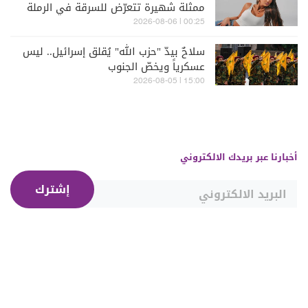
ممثلة شهيرة تتعرّض للسرقة في الرملة
البيضاء (فيديو)
00:25 | 2026-08-06
سلاحٌ بيدّ "حزب الله" يُقلق إسرائيل.. ليس
عسكرياً ويخصّ الجنوب
15:00 | 2026-08-05
أخبارنا عبر بريدك الالكتروني
إشترك