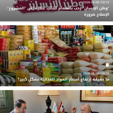
09:10 | 2026-08-06
"وطن الإنسان" رحب بانضمام النائب عطية الى "المشروع":
الإصلاح ضرورة
08:58 | 2026-08-06
ما حقيقة إرتفاع أسعار المواد الغذائيّة بشكلٍ كبير؟