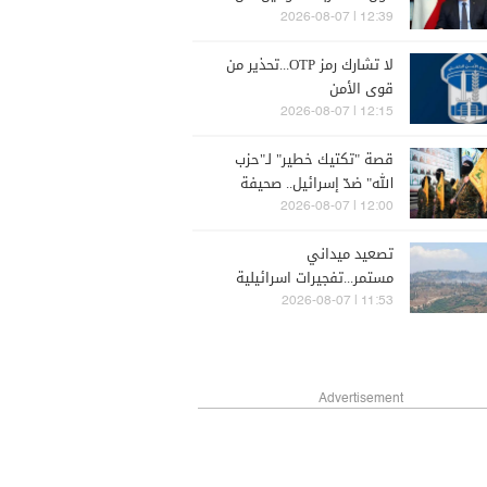
اقرها مجلس النواب
12:39 | 2026-08-07
لا تشارك رمز OTP...تحذير من
قوى الأمن
12:15 | 2026-08-07
قصة "تكتيك خطير" لـ"حزب
الله" ضدّ إسرائيل.. صحيفة
تكشفه
12:00 | 2026-08-07
تصعيد ميداني
مستمر...تفجيرات اسرائيلية
جديدة
11:53 | 2026-08-07
Advertisement