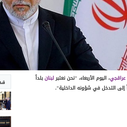
عراقجي
، اليوم الأربعاء، "نحن نعتبر
لبنان
بلداً
قد 
اً إلى التدخل في شؤونه الداخلية".