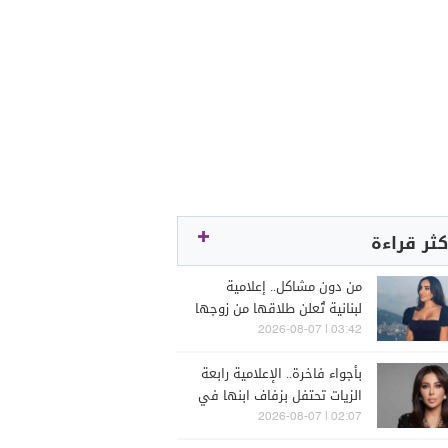
كثر قراءة
من دون مشاكل.. إعلامية
لبنانية تُعلن طلاقها من زوجها
رجل الأعمال
03:42 | 2026-08-07
بأجواء فاخرة.. الإعلامية رابعة
الزيات تحتفل بزفاف ابنها في
البترون (فيديو)
02:07 | 2026-08-07