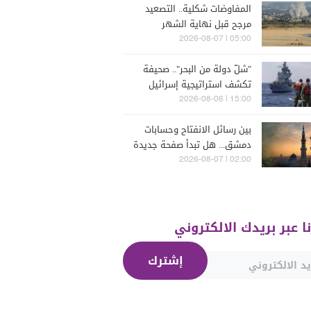
المفاوضات شكلية.. التصعيد
مرجح قبل نهاية الشهر
05:00 | 2026-08-07
"شلّ دولة من البحر".. صحيفة
تكشف استراتيجية إسرائيل
البحرية الجديدة في مواجهة
15:00 | 2026-08-06
"حزب الله"
بين رسائل الانفتاح وحسابات
دمشق... هل تبدأ صفحة جديدة
بين "حزب الله" وسوريا -
02:00 | 2026-08-07
الشرع؟
نا عبر بريدك الالكتروني
إشترك