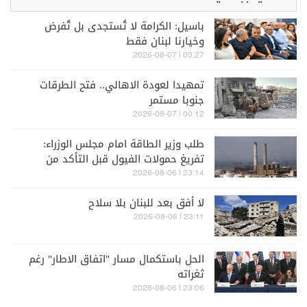
باسيل: الكرامة لا تُستجدى بل تُفرض
وخيارنا لبنان فقط
00:27 | 2026-08-07
تمهيدا لعودة الاهالي.. فتح الطرقات
جنوبا مستمر
00:12 | 2026-08-07
طلب وزير الطاقة امام مجلس الوزراء:
تفريغ حمولات الفيول قبل التأكد من
مطابقتها للمواصفات
23:14 | 2026-08-06
لا أفق بعد للبنان بلا سلاح
23:11 | 2026-08-06
الحل باستكمال مسار "اتفاق الاطار" رغم
ثغراته
23:06 | 2026-08-06