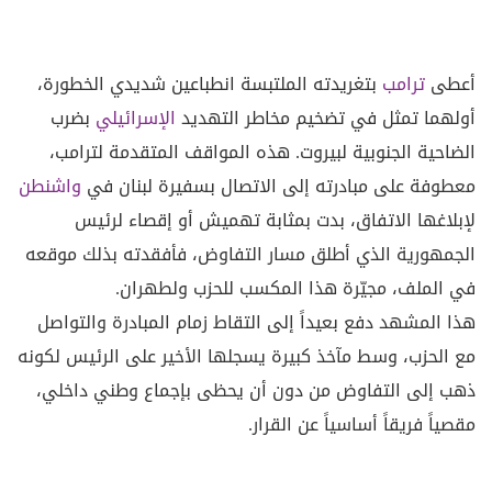
أعطى
ترامب
بتغريدته الملتبسة انطباعين شديدي الخطورة،
أولهما تمثل في تضخيم مخاطر التهديد
الإسرائيلي
بضرب
الضاحية الجنوبية لبيروت. هذه المواقف المتقدمة لترامب،
معطوفة على مبادرته إلى الاتصال بسفيرة لبنان في
واشنطن
لإبلاغها الاتفاق، بدت بمثابة تهميش أو إقصاء لرئيس
الجمهورية الذي أطلق مسار التفاوض، فأفقدته بذلك موقعه
في الملف، مجيّرة هذا المكسب للحزب ولطهران.
هذا المشهد دفع بعيداً إلى التقاط زمام المبادرة والتواصل
مع الحزب، وسط مآخذ كبيرة يسجلها الأخير على الرئيس لكونه
ذهب إلى التفاوض من دون أن يحظى بإجماع وطني داخلي،
مقصياً فريقاً أساسياً عن القرار.