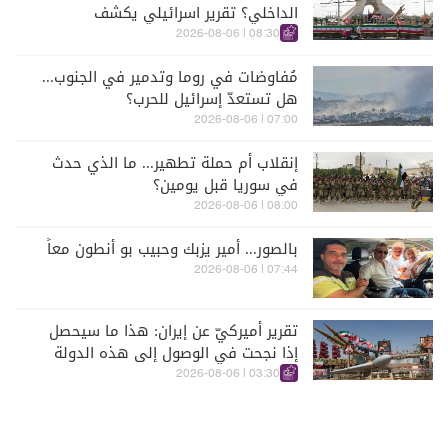
الداخلي؟ تقرير اسرائيلي يكشف
الكواليس
08:30 | 2026-08-06
مُفاوضات في روما وتدمير في الجنوب...
هل تستعدّ إسرائيل للحرب؟
07:00 | 2026-08-06
إنقلاب أم حملة تطهير... ما الذي حدث
في سوريا قبل يومين؟
08:00 | 2026-08-06
بالصور... أمير يزبك وحبيب بو أنطون معاً
07:44 | 2026-08-06
تقرير أميركيّ عن إيران: هذا ما سيحصل
إذا نجحت في الوصول إلى هذه الدولة
الآسيويّة
03:30 | 2026-08-06