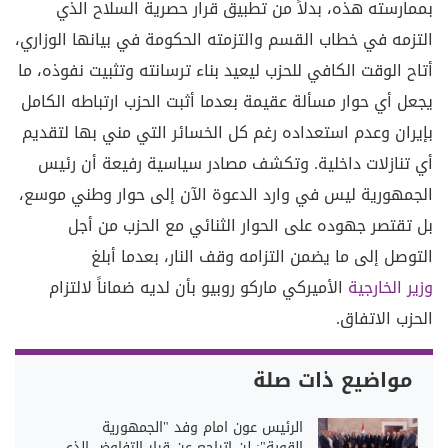
بممارسته هذه، بدلاً من تطبيق قرار حصرية السلاح الذي
التزمه في خطاب القسم والتزمته الحكومة في بيانها الوزاري،
أتاح الوقت الكافي للحزب ليعيد بناء ترسانته وتثبيت نفوذه، ما
يجعل أي حوار مسألة عقيمة بعدما أثبت الحزب ارتباطه الكامل
بإيران وعدم استعداده رغم كل الخسائر التي مني بها لتقديم
أي تنازلات داخلية. وتكشف مصادر سياسية رفيعة أن رئيس
الجمهورية ليس في وارد الدعوة الآن إلى حوار وطني موسع،
بل تقتصر جهوده على الحوار الثنائي مع الحزب من أجل
التوصل إلى ما يضمن التزامه وقف النار، بعدما أبلغ
وزير الخارجية
الأميركي ماركو روبيو بأن لديه ضماناً لالتزام
الحزب الاتفاق.
مواضيع ذات صلة
الرئيس عون امام وفد "الجمهورية
القوية": لن اتراجع عن قرار التفاوض الذي