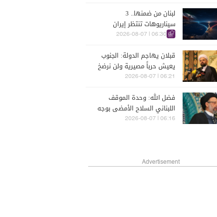
لبنان من ضمنها.. 3
سيناريوهات تنتظر إيران
وأميركا!
06:30 | 2026-08-07
قبلان يهاجم الدولة: الجنوب
يعيش حرباً مصيرية ولن نرضخ
06:21 | 2026-08-07
فضل الله: وحدة الموقف
اللبناني السلاح الأمضى بوجه
العدوان
06:16 | 2026-08-07
Advertisement