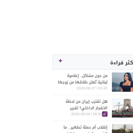
كثر قراءة
من دون مشاكل.. إعلامية
لبنانية تُعلن طلاقها من زوجها
رجل الأعمال
03:42 | 2026-08-07
هل تقترب إيران من لحظة
الانفجار الداخلي؟ تقرير
اسرائيلي يكشف الكواليس
08:30 | 2026-08-06
إنقلاب أم حملة تطهير... ما