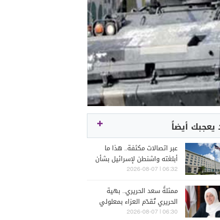
يعجبك أيضاً
عبر اتصالات مكثفة.. هذا ما
أبلغته واشنطن لإسرائيل بشأن
لبنان
06:32 | 2026-08-07
ممثلةً سعد الحريري.. بهية
الحريري تُقدّم العزاء بمعلولي
06:30 | 2026-08-07