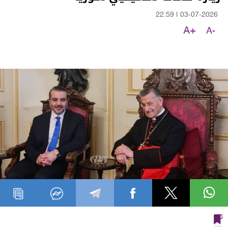
22:59
|
03-07-2026
A+
A-