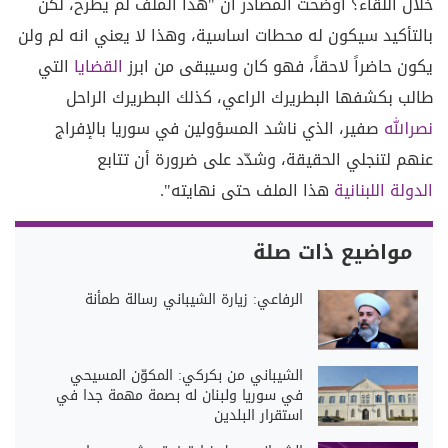
خلال اللقاء؟ اوضحت المصادر انّ "هذا الملف لم يطرح، لكن
بالتأكيد سيكون له محطات اساسية، وهذا لا يعني انه لم ولن
يكون حاضراً لاحقاً، فهو كان وسيبقى من ابرز
القضايا
التي
طالب بكشفها البطريرك الراعي، كذلك البطريرك الراحل
نصرالله
صفير، الذي ناشد المسؤولين في سوريا بالإفراج
عنهم لتنجلي الحقيقة، وشدّد على ضرورة أن تتابع
الدولة اللبنانية
هذا الملف حتى نهايته".
مواضيع ذات صلة
الرفاعي: زيارة الشيباني رسالة طمأنة
الشيباني من بكركي: المكوّن المسيحي
في سوريا ولبنان له بصمة مهمة جدا في
استقرار البلدين