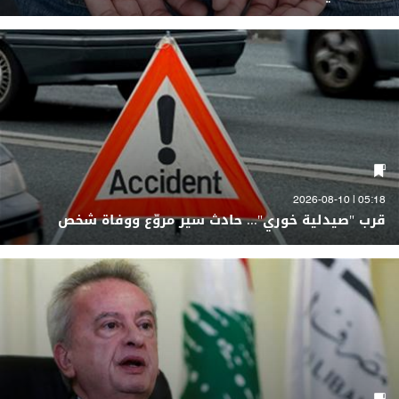
05:18 | 2026-08-10
قرب "صيدلية خوري"... حادث سير مروّع ووفاة شخص