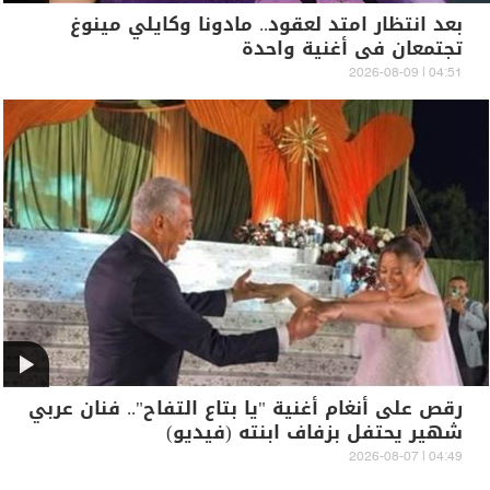
بعد انتظار امتد لعقود.. مادونا وكايلي مينوغ
تجتمعان في أغنية واحدة
04:51 | 2026-08-09
رقص على أنغام أغنية "يا بتاع التفاح".. فنان عربي
شهير يحتفل بزفاف ابنته (فيديو)
04:49 | 2026-08-07