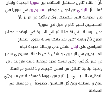
بأنّ "اللقاء تناول مستقبل العلاقات بين
سوريا
الجديدة ولبنان،
كما سأل
الراعي
عن احوال وأوضاع
المسيحيين
في سوريا في
ظل التحولات التي شهدتها، وكان تأكيد من الزائر بأنّ
المسيحيين نسيج هام وأصيل في سوريا".
وعن الرسالة التي نقلها الشيباني الى بكركي، اوضحت مصادر
الصرح بأنّ زيارته "هي بحدّ ذاتها رسالة تحوي الانفتاح
السياسي على
لبنان
بشكل عام، ورسالة جديدة تجاه
المسيحيين في البلدين ، وبشكل خاص طمأنة لمسيحيي سوريا
من منبر بكركي، وهي ليست مجرد مرجعية دينية مارونية ، بل
وطنية لبنانية تنطلق من اسس شرعية، ولا تخضع مواقفها
للتوظيف السياسي، بل تنبع من دورها كمسؤولة عن مسيحيّي
لبنان والمنطقة وعن كل اللبنانيين، خصـوصاً ان موقعها في
المعادلة