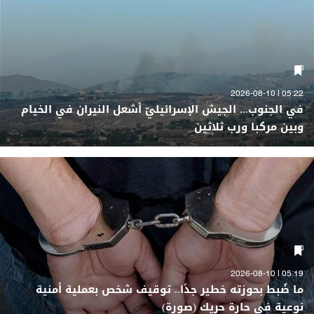
05:22 | 2026-08-10
في الجنوب... الجيش الإسرائيليّ أشعل النيران في الخيام
وبين مركبا ورب ثلاثين
05:19 | 2026-08-10
ما ضُبط بحوزته خطير جدًا.. توقيف شخص بعملية أمنية
نوعية في حارة حريك (صورة)