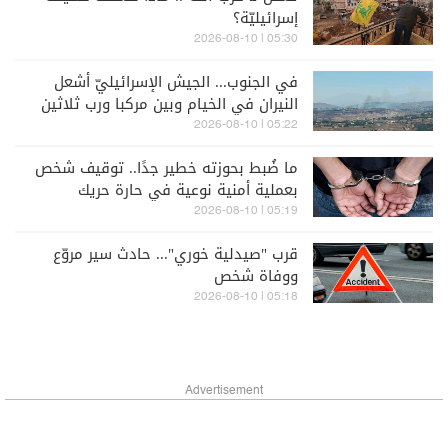
إسرائيليّة؟
05:30 | 2026-08-10
في الجنوب... الجيش الإسرائيليّ أشعل
النيران في الخيام وبين مركبا ورب ثلاثين
05:22 | 2026-08-10
ما ضُبط بحوزته خطير جدًا.. توقيف شخص
بعملية أمنية نوعية في حارة حريك
(صورة)
05:19 | 2026-08-10
قرب "صيدلية خوري"... حادث سير مروّع
ووفاة شخص
05:18 | 2026-08-10
Advertisement