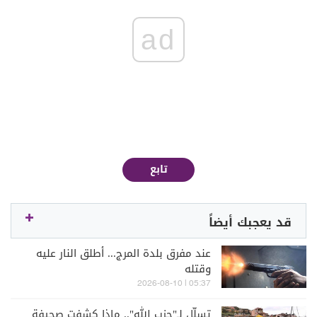
ad
تابع
قد يعجبك أيضاً
عند مفرق بلدة المرج... أطلق النار عليه
وقتله
05:37 | 2026-08-10
تسلّل لـ"حزب الله".. ماذا كشفت صحيفة