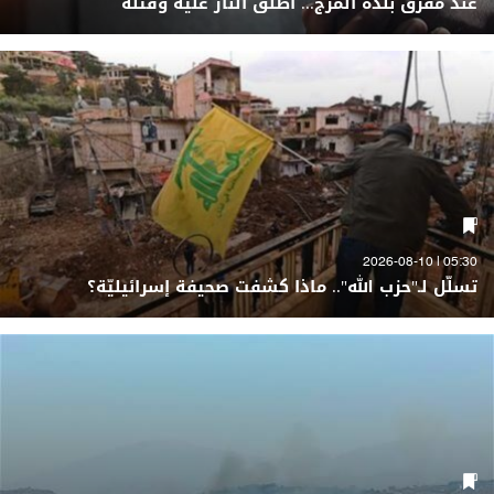
عند مفرق بلدة المرج... أطلق النار عليه وقتله
05:30 | 2026-08-10
تسلّل لـ"حزب الله".. ماذا كشفت صحيفة إسرائيليّة؟