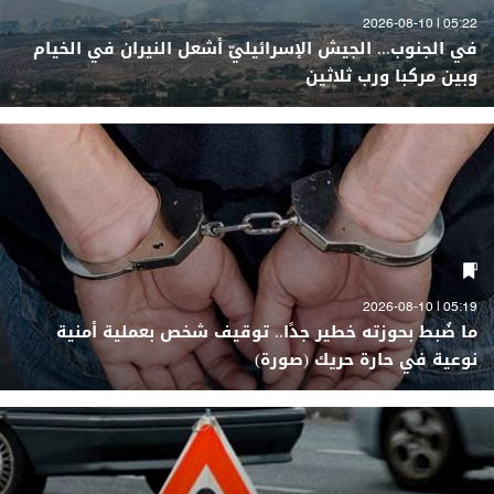
05:22 | 2026-08-10
في الجنوب... الجيش الإسرائيليّ أشعل النيران في الخيام
وبين مركبا ورب ثلاثين
05:19 | 2026-08-10
ما ضُبط بحوزته خطير جدًا.. توقيف شخص بعملية أمنية
نوعية في حارة حريك (صورة)