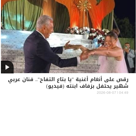
رقص على أنغام أغنية "يا بتاع التفاح".. فنان عربي
شهير يحتفل بزفاف ابنته (فيديو)
04:49 | 2026-08-07