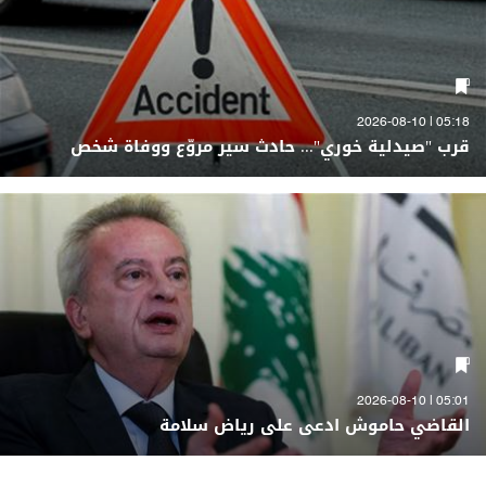
05:18 | 2026-08-10
قرب "صيدلية خوري"... حادث سير مروّع ووفاة شخص
05:01 | 2026-08-10
القاضي حاموش ادعى على رياض سلامة