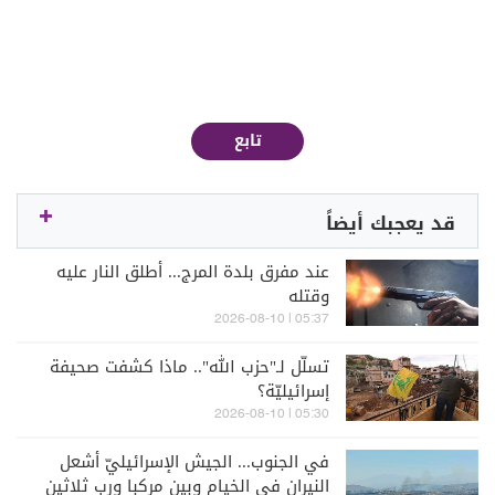
تابع
قد يعجبك أيضاً
عند مفرق بلدة المرج... أطلق النار عليه
وقتله
05:37 | 2026-08-10
تسلّل لـ"حزب الله".. ماذا كشفت صحيفة
إسرائيليّة؟
05:30 | 2026-08-10
في الجنوب... الجيش الإسرائيليّ أشعل
النيران في الخيام وبين مركبا ورب ثلاثين