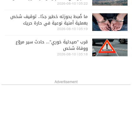
05:22 | 2026-08-10
ما ضُبط بحوزته خطير جدًا.. توقيف شخص
بعملية أمنية نوعية في حارة حريك
(صورة)
05:19 | 2026-08-10
قرب "صيدلية خوري"... حادث سير مروّع
ووفاة شخص
05:18 | 2026-08-10
Advertisement