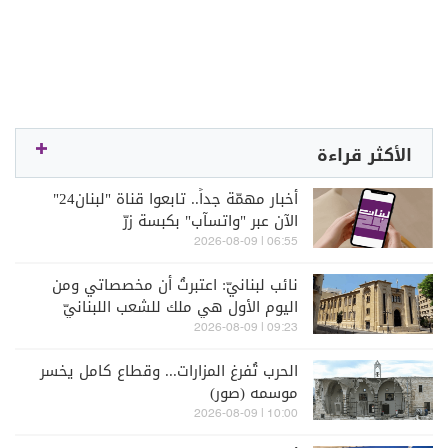
الأكثر قراءة
أخبار مهمّة جداً.. تابعوا قناة "لبنان24"
الآن عبر "واتسآب" بكبسة زرّ
06:55 | 2026-08-09
نائب لبنانيّ: اعتبرتُ أن مخصصاتي ومن
اليوم الأول هي ملك للشعب اللبنانيّ
09:23 | 2026-08-09
الحرب تُفرغ المزارات... وقطاع كامل يخسر
موسمه (صور)
10:00 | 2026-08-09