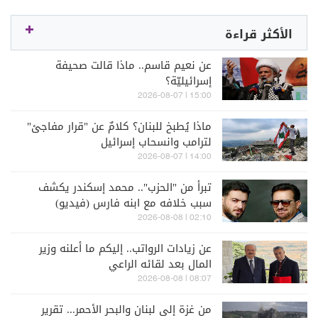
الأكثر قراءة
عن نعيم قاسم.. ماذا قالت صحيفة
إسرائيليّة؟
15:00 | 2026-08-07
ماذا يُطبخ للبنان؟ كلامٌ عن "قرار مفاجئ"
لترامب وانسحاب إسرائيل
14:00 | 2026-08-07
تبرأ من "الحزب".. محمد إسكندر يكشف
سبب خلافه مع ابنه فارس (فيديو)
02:10 | 2026-08-08
عن زيادات الرواتب.. إليكم ما أعلنه وزير
المال بعد لقائه الراعي
08:07 | 2026-08-08
من غزة إلى لبنان والبحر الأحمر... تقرير