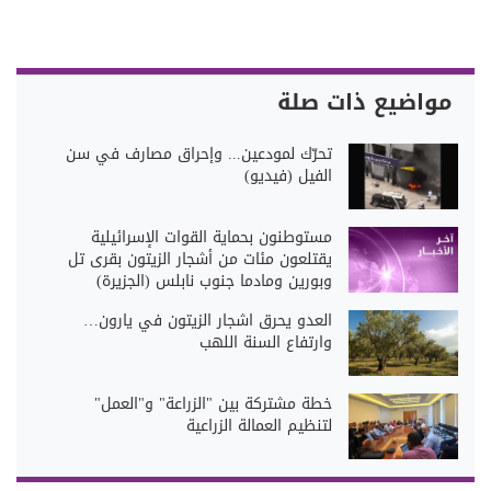
مواضيع ذات صلة
تحرّك لمودعين... وإحراق مصارف في سن
الفيل (فيديو)
مستوطنون بحماية القوات الإسرائيلية
يقتلعون مئات من أشجار الزيتون بقرى تل
وبورين ومادما جنوب نابلس (الجزيرة)
العدو يحرق اشجار الزيتون في يارون…
وارتفاع السنة اللهب
خطة مشتركة بين "الزراعة" و"العمل"
لتنظيم العمالة الزراعية