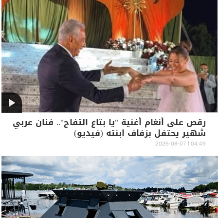
رقص على أنغام أغنية "يا بتاع التفاح".. فنان عربي
شهير يحتفل بزفاف ابنته (فيديو)
04:49 | 2026-08-07