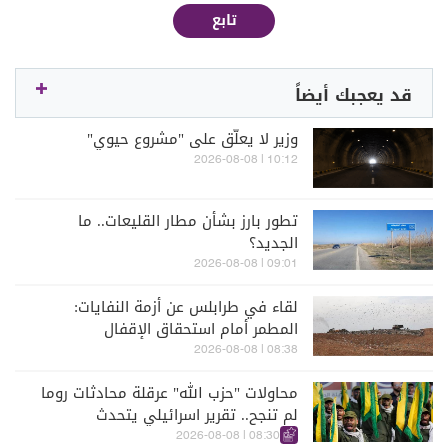
تابع
قد يعجبك أيضاً
وزير لا يعلّق على "مشروع حيوي"
10:12 | 2026-08-08
تطور بارز بشأن مطار القليعات.. ما
الجديد؟
09:01 | 2026-08-08
لقاء في طرابلس عن أزمة النفايات:
المطمر أمام استحقاق الإقفال
08:38 | 2026-08-08
محاولات "حزب الله" عرقلة محادثات روما
لم تنجح.. تقرير اسرائيلي يتحدث
08:30 | 2026-08-08