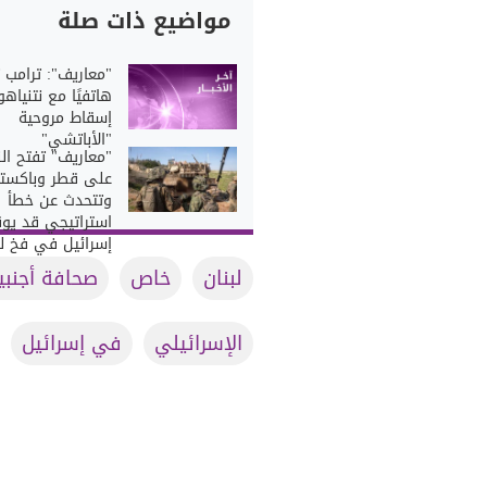
مواضيع ذات صلة
"معاريف": ترامب 
هاتفيًا مع نتنياهو
إسقاط مروحية
"الأباتشي"
"معاريف" تفتح النا
على قطر وباكستا
وتتحدث عن خطأ
استراتيجي قد يو
إسرائيل في فخ لب
لبنان
خاص
صحافة أجنبي
الإسرائيلي
في إسرائيل