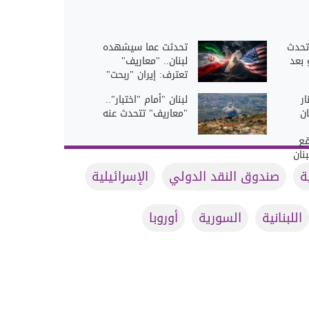
تحدث
تحدثت عما سيشهده
 بعد
لبنان.. "معاريف"
تعترف: إيران "ربحت"
ر
لبنان "أمام "اختبار"..
ن
"معاريف" تتحدث عنه
قع
نان
ة
صندوق النقد الدولي
الإسرائيلية
اللبنانية
السورية
أوروبا