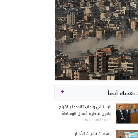
يعجبك أيضاً
البستاني ونواب تقدموا باقتراح
قانون لتنظيم أعمال الوساطة
والتمثيل في مجال التأمين
16:27 | 2026-08-05
مقدمات نشرات الأخبار