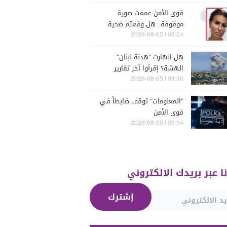
قوى الأمن عممت صورة
موقوفة.. هل وقعتم ضحية
أعمالها؟
05:24 | 2026-08-05
هل انهارت "هدنة لبنان"
الهشة؟ إقرأوا آخر تقارير
إسرائيلية
09:30 | 2026-08-05
"المعلومات" توقف ضابطاً في
قوى الأمن
03:14 | 2026-08-05
نا عبر بريدك الالكتروني
إشترك