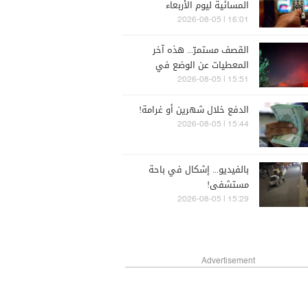
المسائية ليوم الأربعاء
5/8/2026
16:01 | 2026-08-05
القصف مستمرّ... هذه آخر
المعطيات عن الوضع في
الجنوب (فيديو)
15:51 | 2026-08-05
الدفع خلال شهرين أو غرامة!
15:44 | 2026-08-05
بالفيديو... إشكال في باحة
مستشفى!
15:29 | 2026-08-05
Advertisement