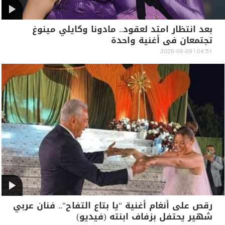
بعد انتظار امتد لعقود.. مادونا وكايلي مينوغ
تجتمعان في أغنية واحدة
04:51 | 2026-08-09
رقص على أنغام أغنية "يا بتاع التفاح".. فنان عربي
شهير يحتفل بزفاف ابنته (فيديو)