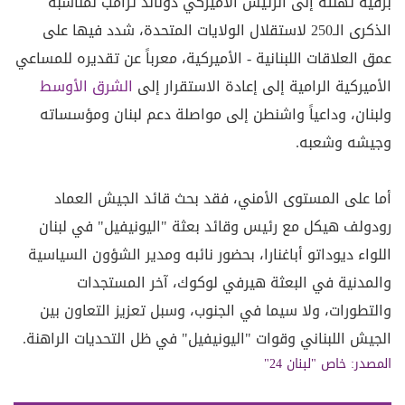
برقية تهنئة إلى الرئيس الأميركي دونالد ترامب لمناسبة
الذكرى الـ250 لاستقلال الولايات المتحدة، شدد فيها على
عمق العلاقات اللبنانية - الأميركية، معرباً عن تقديره للمساعي
الأميركية الرامية إلى إعادة الاستقرار إلى
الشرق الأوسط
ولبنان، وداعياً واشنطن إلى مواصلة دعم لبنان ومؤسساته
وجيشه وشعبه.
أما على المستوى الأمني، فقد بحث قائد الجيش العماد
رودولف هيكل مع رئيس وقائد بعثة "اليونيفيل" في لبنان
اللواء ديوداتو أباغنارا، بحضور نائبه ومدير الشؤون السياسية
والمدنية في البعثة هيرفي لوكوك، آخر المستجدات
والتطورات، ولا سيما في الجنوب، وسبل تعزيز التعاون بين
الجيش اللبناني وقوات "اليونيفيل" في ظل التحديات الراهنة.
المصدر:
خاص "لبنان 24"