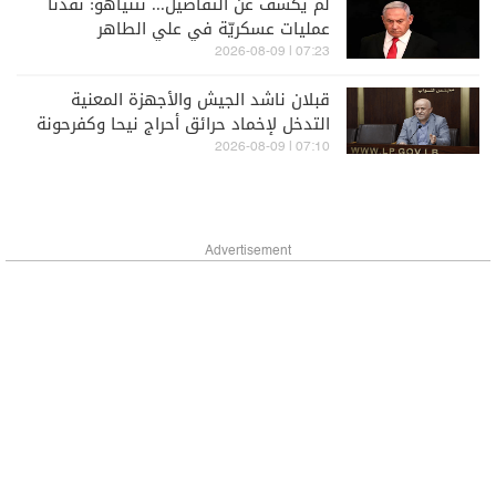
لم يكشف عن التفاصيل... نتنياهو: نفذنا
عمليات عسكريّة في علي الطاهر
07:23 | 2026-08-09
قبلان ناشد الجيش والأجهزة المعنية
التدخل لإخماد حرائق أحراج نيحا وكفرحونة
والبقاع الغربي
07:10 | 2026-08-09
Advertisement