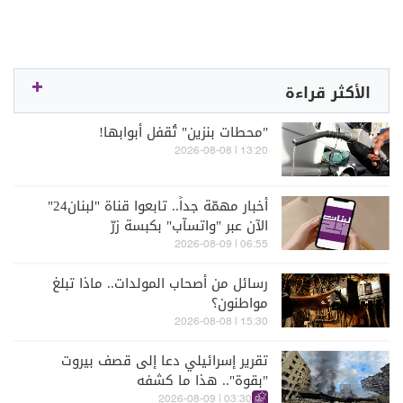
الأكثر قراءة
"محطات بنزين" تُقفل أبوابها!
13:20 | 2026-08-08
أخبار مهمّة جداً.. تابعوا قناة "لبنان24"
الآن عبر "واتسآب" بكبسة زرّ
06:55 | 2026-08-09
رسائل من أصحاب المولدات.. ماذا تبلغ
مواطنون؟
15:30 | 2026-08-08
تقرير إسرائيلي دعا إلى قصف بيروت
"بقوة".. هذا ما كشفه
03:30 | 2026-08-09