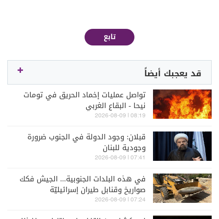
تابع
قد يعجبك أيضاً
تواصل عمليات إخماد الحريق في تومات
نيحا - البقاع الغربي
08:19 | 2026-08-09
قبلان: وجود الدولة في الجنوب ضرورة
وجودية للبنان
07:41 | 2026-08-09
في هذه البلدات الجنوبية... الجيش فكك
صواريخ وقنابل طيران إسرائيليّة
07:24 | 2026-08-09