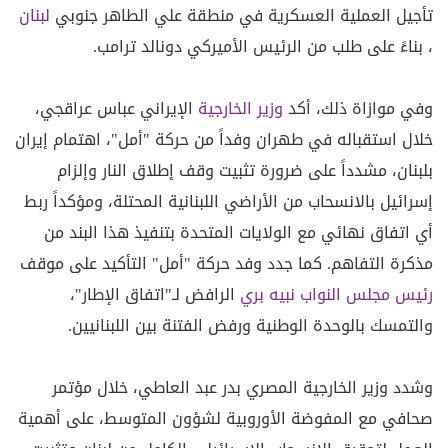
تأجيل العملية العسكرية في منطقة علي الطاهر جنوبي
لبنان
، بناءً على طلب من الرئيس الأميركي دونالد ترامب.
وفي موازاة ذلك، أكد
وزير الخارجية
الإيراني عباس عراقجي،
خلال استقباله في طهران وفداً من حركة "أمل"، اهتمام إيران
بلبنان، مشدداً على ضرورة تثبيت وقف إطلاق النار وإلزام
إسرائيل بالانسحاب من الأراضي اللبنانية المحتلة، ومؤكداً ربط
أي اتفاق نهائي مع الولايات المتحدة بتنفيذ هذا البند من
مذكرة التفاهم. كما جدد وفد حركة "أمل" التأكيد على موقف
رئيس مجلس النواب نبيه بري
الرافض لـ"اتفاق الإطار"،
والتمسك بالوحدة الوطنية ورفض الفتنة بين اللبنانيين.
وشدد وزير الخارجية المصري بدر عبد العاطي، خلال مؤتمر
صحافي مع المفوضة الأوروبية لشؤون المتوسط، على أهمية