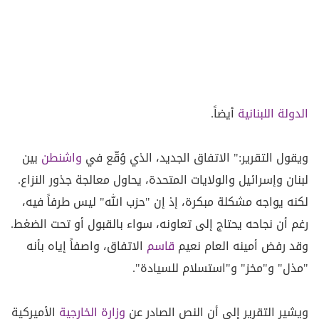
الدولة اللبنانية
أيضاً.
ويقول التقرير:" الاتفاق الجديد، الذي وُقّع في
واشنطن
بين
لبنان وإسرائيل والولايات المتحدة، يحاول معالجة جذور النزاع.
لكنه يواجه مشكلة مبكرة، إذ إن "حزب الله" ليس طرفاً فيه،
رغم أن نجاحه يحتاج إلى تعاونه، سواء بالقبول أو تحت الضغط.
وقد رفض أمينه العام نعيم
قاسم
الاتفاق، واصفاً إياه بأنه
"مذل" و"مخز" و"استسلام للسيادة".
ويشير التقرير إلى أن النص الصادر عن
وزارة الخارجية
الأميركية