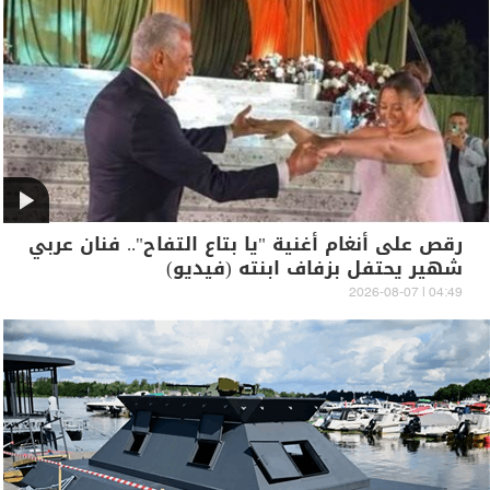
رقص على أنغام أغنية "يا بتاع التفاح".. فنان عربي
شهير يحتفل بزفاف ابنته (فيديو)
04:49 | 2026-08-07