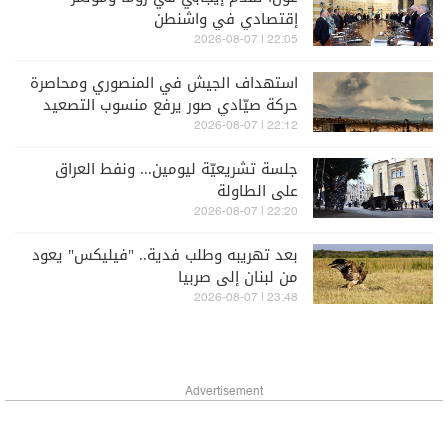
إقتصادي في واشنطن
22:05 | 2026-08-07
استهداف الجيش في المنصوري ومحاصرة
حركة صيّادي صور يرفع منسوب التصعيد
الإسرائيلي جنوبا
22:12 | 2026-08-07
جلسة تشريعيّة ليومين... ونفط العراق
على الطاولة
22:20 | 2026-08-07
بعد تهريبه وطلب فدية.. "فيليكس" يعود
من لبنان إلى صربيا
23:48 | 2026-08-07
Advertisement