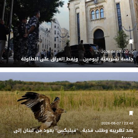
22:20 | 2026-08-07
جلسة تشريعيّة ليومين... ونفط العراق على الطاولة
23:48 | 2026-08-07
بعد تهريبه وطلب فدية.. "فيليكس" يعود من لبنان إلى