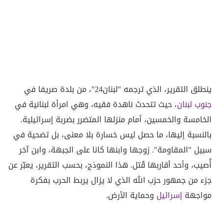
ينطلق التقرير، الذي ترجمه "لبنان24"، من بلدة صريفا في
جنوب لبنان
، حيث تتحدث ناهدة فقيه، وهي امرأة لبنانية في
الخامسة والخمسين، أمام منزلها المتضرر بضربة إسرائيلية.
بالنسبة إليها، ما حصل ليس خسارة بلا معنى، بل تضحية في
سبيل "المقاومة". زوجها وابنها كانا على الجبهة، وابن آخر
أُصيب، وأحد أقاربها قُتل. هذا النموذج، بحسب التقرير، يعبّر عن
جزء من جمهور حزب الله الذي لا يزال يربط الحرب بفكرة
مواجهة
إسرائيل
وحماية الأرض.