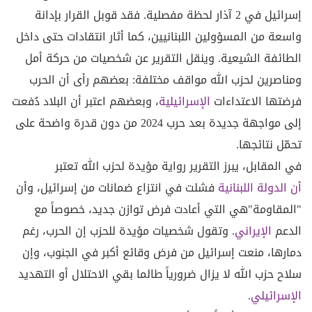
إسرائيل في 2 آذار لحظة مفصلية. فقد قوبل القرار بإدانة
واسعة من المسؤولين اللبنانيين، كما أثار انتقادات حتى داخل
الطائفة الشيعية. وينقل التقرير عن شخصيات من حركة أمل
ومناصرين لحزب الله مواقف مختلفة: بعضهم رأى أن الحرب
فرضتها الاعتداءات
الإسرائيلية
، وبعضهم اعتبر أن البلاد دُفعت
إلى مواجهة جديدة بعد حرب 2024 من دون قدرة واضحة على
تحمّل نتائجها.
في المقابل، يبرز التقرير رواية مؤيدة لحزب الله تعتبر
أن الدولة اللبنانية
فشلت في انتزاع ضمانات من إسرائيل، وأن
"المقاومة"هي التي أعادت فرض توازن جديد، خصوصاً مع
الدعم
الإيراني
. وتقول شخصيات مؤيدة للحزب إن الحرب، رغم
دمارها، منعت إسرائيل من فرض وقائع أكبر في الجنوب، وإن
سلاح حزب الله لا يزال ضرورياً طالما بقي الاحتلال أو التهديد
الإسرائيلي
.