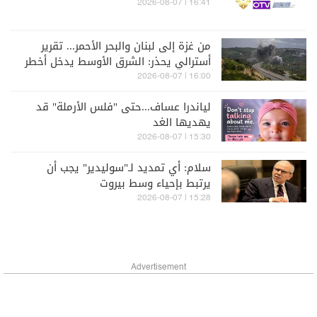
16:41 | 2026-08-07
من غزة إلى لبنان والبحر الأحمر... تقرير
أسترالي يحذر: الشرق الأوسط يدخل أخطر
مراحله
16:00 | 2026-08-07
لياندرا عساف...حتى "فلس الأرملة" قد
يهديها الغد
15:30 | 2026-08-07
سلام: أي تمديد لـ"سوليدير" يجب أن
يرتبط بإحياء وسط بيروت
15:28 | 2026-08-07
Advertisement