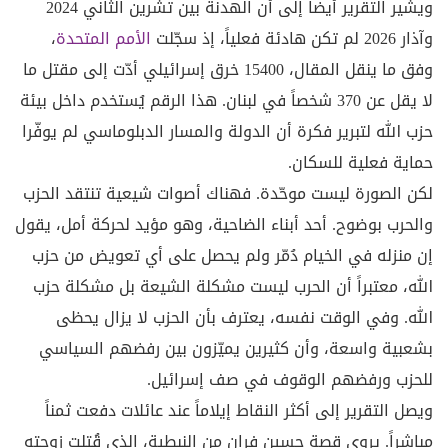
ويشير التقرير أيضاً إلى أن الهدنة بين تشرين الثاني 2024
وآذار 2026 لم تكن هادئة فعلياً، إذ سجّلت
الأمم المتحدة
،
وفق ما ينقل المقال، 15400 خرق إسرائيلي أدّت إلى مقتل ما
لا يقل عن 370 شخصاً في لبنان. هذا الرقم يُستخدم داخل بيئة
حزب الله لتبرير فكرة أن الدولة والمسار الدبلوماسي لم يوفّرا
حماية فعلية للسكان.
لكن الصورة ليست موحّدة. فهناك أصوات شيعية تنتقد الحزب
والحرب بوضوح. أحد أبناء الضاحية، وهو مؤيد لحركة أمل، يقول
إن منزله في الخيام دُمّر ولم يحصل على أي تعويض من حزب
الله، معتبراً أن الحرب ليست مشكلة الشيعة بل مشكلة حزب
الله. وفي الوقت نفسه، يعترف بأن الحزب لا يزال يحظى
بشعبية واسعة، وأن كثيرين يميّزون بين رفضهم السياسي
للحزب ورفضهم الوقوف في صف إسرائيل.
ويصل التقرير إلى أكثر النقاط إيلاماً عند عائلات دفعت ثمناً
مباشراً. يروي قصة حسين فران من النبطية، الذي قُتلت زوجته