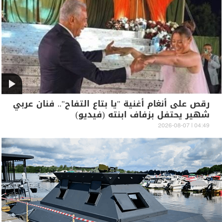
رقص على أنغام أغنية "يا بتاع التفاح".. فنان عربي
شهير يحتفل بزفاف ابنته (فيديو)
04:49 | 2026-08-07