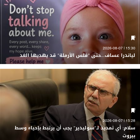
15:30 | 2026-08-07
لياندرا عساف...حتى "فلس الأرملة" قد يهديها الغد
15:28 | 2026-08-07
سلام: أي تمديد لـ"سوليدير" يجب أن يرتبط بإحياء وسط
بيروت