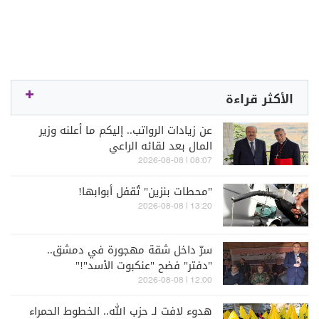
الأكثر قراءة
عن زيادات الرواتب.. إليكم ما أعلنه وزير
المال بعد لقائه الراعي
08:07 | 2026-08-08
"محطات بنزين" تُقفل أبوابها!
13:20 | 2026-08-08
سرّ داخل شقة مهجورة في دمشق..
"دفتر" فضح "عنكبوت الأسد"!"
12:00 | 2026-08-08
هدوء لافت لـ حزب الله.. الخطوط الحمراء