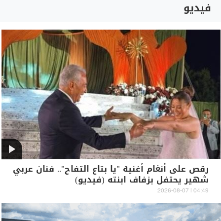
فيديو
رقص على أنغام أغنية "يا بتاع التفاح".. فنان عربي
شهير يحتفل بزفاف ابنته (فيديو)
04:49 | 2026-08-07