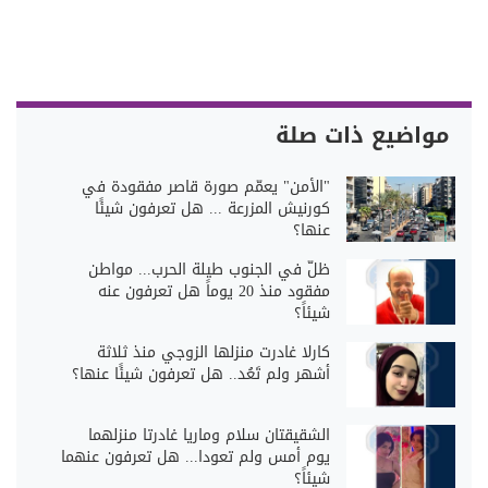
مواضيع ذات صلة
"الأمن" يعمّم صورة قاصر مفقودة في
كورنيش المزرعة ... هل تعرفون شيئًا
عنها؟
ظلّ في الجنوب طيلة الحرب... مواطن
مفقود منذ 20 يوماً هل تعرفون عنه
شيئاً؟
كارلا غادرت منزلها الزوجي منذ ثلاثة
أشهر ولم تَعُد.. هل تعرفون شيئًا عنها؟
الشقيقتان سلام وماريا غادرتا منزلهما
يوم أمس ولم تعودا... هل تعرفون عنهما
شيئاً؟