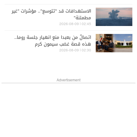
الاستهدافات قد "تتوسع".. مؤشرات "غير
مطمئنة"
02:45 | 2026-08-09
اتصالٌ من بعبدا منع انهيار جلسة روما..
هذه قصة غضب سيمون كرم
02:30 | 2026-08-09
Advertisement