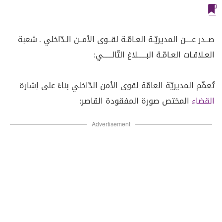
صــدر عــــن المديريّـة العـامّـة لقــوى الأمــن الـدّاخلي ـ شعبة
العـلاقـات العـامّـة البــــــلاغ التّالــــــي:
تُعمِّم المديريّة العامّة لقوى الأمن الدّاخلي بناءً على إشارة
القضاء
المختص صورة المفقودة القاصر:
Advertisement