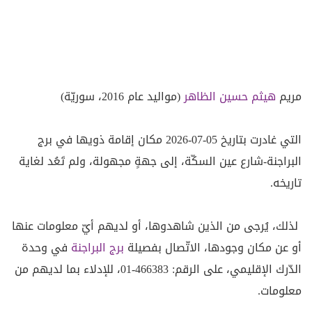
مريم
هيثم حسين
الظاهر
(مواليد عام 2016، سوريّة)
التي غادرت بتاريخ 05-07-2026 مكان إقامة ذويها في برج
البراجنة-شارع عين السكّة، إلى جهةٍ مجهولة، ولم تَعُد لغاية
تاريخه.
لذلك، يُرجى من الذين شاهدوها، أو لديهم أيّ معلومات عنها
أو عن مكان وجودها، الاتّصال بفصيلة
برج البراجنة
في وحدة
الدّرك الإقليمي، على الرقم: 466383-01، للإدلاء بما لديهم من
معلومات.