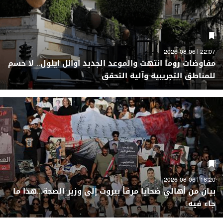
22:07 | 2026-08-06
مفاوضات روما انتهت والموعد الجديد اوائل ايلول.. لا حسم
للمناطق التجريبية وآلية التحقق
16:20 | 2026-08-06
بيان من أهالي ضحايا مرفأ بيروت إلى وزير الصحة...هذا ما
جاء فيه!