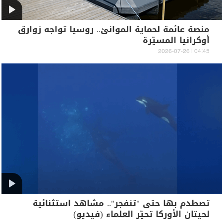
منصة عائمة لحماية الموانئ.. روسيا تواجه زوارق
أوكرانيا المسيّرة
04:45 | 2026-07-26
تصطدم بها حتى "تنفجر".. مشاهد استثنائية
لحيتان الأوركا تحيّر العلماء (فيديو)