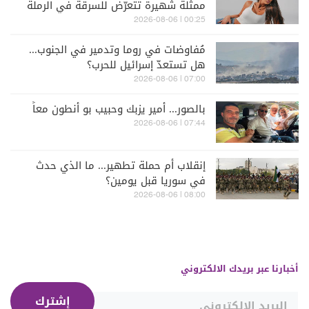
ممثلة شهيرة تتعرّض للسرقة في الرملة
البيضاء (فيديو)
00:25 | 2026-08-06
مُفاوضات في روما وتدمير في الجنوب...
هل تستعدّ إسرائيل للحرب؟
07:00 | 2026-08-06
بالصور... أمير يزبك وحبيب بو أنطون معاً
07:44 | 2026-08-06
إنقلاب أم حملة تطهير... ما الذي حدث
في سوريا قبل يومين؟
08:00 | 2026-08-06
أخبارنا عبر بريدك الالكتروني
إشترك