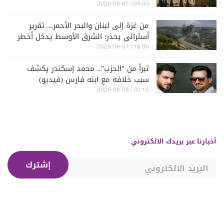
09:00 | 2026-08-07
من غزة إلى لبنان والبحر الأحمر... تقرير
أسترالي يحذر: الشرق الأوسط يدخل أخطر
مراحله
16:00 | 2026-08-07
تبرأ من "الحزب".. محمد إسكندر يكشف
سبب خلافه مع ابنه فارس (فيديو)
02:10 | 2026-08-08
أخبارنا عبر بريدك الالكتروني
إشترك