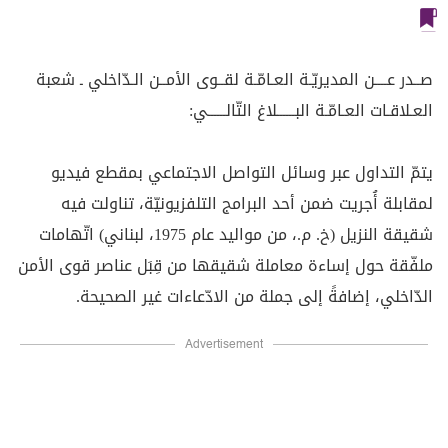
صــدر عــــن المديريّـة العـامّـة لقــوى الأمــن الـدّاخلي ـ شعبة
العـلاقـات العـامّـة البــــــلاغ التّالــــــي:
يتمّ التداول عبر وسائل التواصل الاجتماعي بمقطع فيديو
لمقابلة أُجريت ضمن أحد البرامج التلفزيونيّة، تناولت فيه
شقيقة النزيل (خ. م.، من مواليد عام 1975، لبناني) اتّهامات
ملفّقة حول إساءة معاملة شقيقها من قِبَل عناصر قوى الأمن
الدّاخلي، إضافةً إلى جملة من الادّعاءات غير الصحيحة.
Advertisement