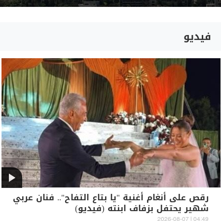
فيديو
رقص على أنغام أغنية "يا بتاع التفاح".. فنان عربي
شهير يحتفل بزفاف ابنته (فيديو)
04:49 | 2026-08-07