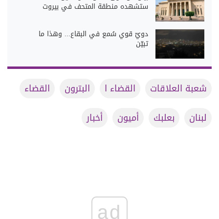
ستشهده منطقة المتحف في بيروت
دويّ قوي سُمع في البقاع... وهذا ما
تبيّن
شعبة العلاقات
القضاء ا
البترون
القضاء
لبنان
بعلبك
أميون
أخبار
ad