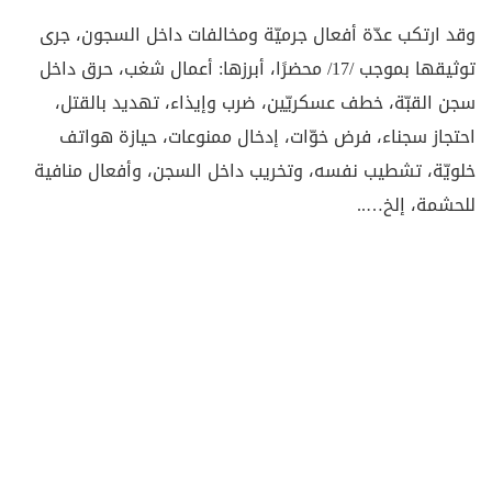
وقد ارتكب عدّة أفعال جرميّة ومخالفات داخل السجون، جرى
توثيقها بموجب /17/ محضرًا، أبرزها: أعمال شغب، حرق داخل
سجن القبّة، خطف عسكريّين، ضرب وإيذاء، تهديد بالقتل،
احتجاز سجناء، فرض خوّات، إدخال ممنوعات، حيازة هواتف
خلويّة، تشطيب نفسه، وتخريب داخل السجن، وأفعال منافية
للحشمة، إلخ…..