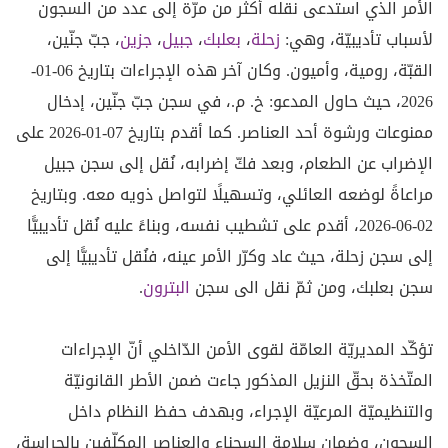
الأمر الذي استدعى نقله أكثر من مرّة إلى عدد من السجون
لأسباب تأديبيّة، وهي:
زحلة
،
بعلبك
،
جبيل
،
جزين
، جبّ جنّين،
القبّة، رومية، وأميون. وكان آخر هذه الإجراءات بتاريخ 06-01-
2026، حيث حاول المدعو: خ. م.، في سجن جبّ جنّين، إدخال
ممنوعات ورشوة أحد العناصر. كما أقدم بتاريخ 07-01-2026 على
الإضراب عن الطعام، وبعد فكّ إضرابه، نُقل إلى سجن جبيل
مراعاةً لوضعه العائلي، وتسهيلًا لتواصل ذويه معه. وبتاريخ
02-06-2026، أقدم على تشطيب نفسه، وبناءً عليه نُقل تأديبيًّا
إلى سجن زحلة، حيث عاد وكرّر الأمر عينه، فنُقل تأديبيًّا إلى
سجن بعلبك، ومن ثمّ نقل الى سجن
البترون
.
تؤكّد المديريّة العامّة لقوى الأمن الدّاخلي أنّ الإجراءات
المتّخذة بحقّ النزيل المذكور جاءت ضمن الأطر القانونيّة
والتنظيميّة المرعيّة الإجراء، وبهدف حفظ النظام داخل
السجون، وضمان سلامة السجناء والعناصر المكلّفين بالحراسة،