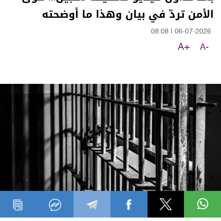
الأمن تردّ في بيان وهذا ما أوضحته
08:08
|
06-07-2026
A+
A-