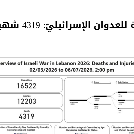
وان الإسرائيليّ: 4319 شهيداً