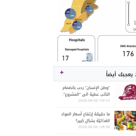
يعجبك أيضاً
"وطن الإنسان" رحب بانضمام
النائب عطية الى "المشروع":
الإصلاح ضرورة
09:10 | 2026-08-06
ما حقيقة إرتفاع أسعار المواد
الغذائيّة بشكلٍ كبير؟
08:58 | 2026-08-06