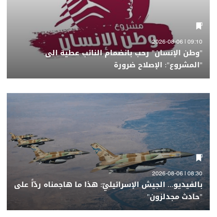
09:10 | 2026-08-06
"وطن الإنسان" رحب بانضمام النائب عطية الى
"المشروع": الإصلاح ضرورة
08:30 | 2026-08-06
بالفيديو... الجيش الإسرائيليّ: هذا ما هاجمناه ردّاً على
"حادث مجدلزون"