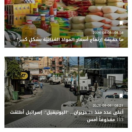
08:58 | 2026-08-06
ما حقيقة إرتفاع أسعار المواد الغذائيّة بشكلٍ كبير؟
08:21 | 2026-08-06
أعلى عدد منذ 21 حزيران... "اليونيفيل": إسرائيل أطلقت
113 مقذوفاً أمس