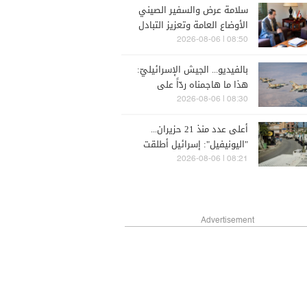
سلامة عرض والسفير الصيني
الأوضاع العامة وتعزيز التبادل
الثقافي
08:50 | 2026-08-06
بالفيديو... الجيش الإسرائيليّ:
هذا ما هاجمناه ردّاً على
"حادث مجدلزون"
08:30 | 2026-08-06
أعلى عدد منذ 21 حزيران...
"اليونيفيل": إسرائيل أطلقت
113 مقذوفاً أمس
08:21 | 2026-08-06
Advertisement