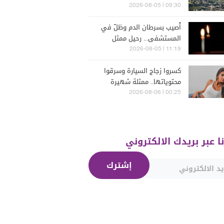
إسرائيلية
09:30 | 2026-08-05
أُصيب بسرطان الدم وظلّ في
المستشفى... رحيل ممثل
مُخضرم عن 74 عاماً
11:19 | 2026-08-05
كسروا زجاج السيارة وسرقوا
محتوياتها.. ممثلة شهيرة
تتعرّض للسرقة في الرملة
00:25 | 2026-08-06
البيضاء (فيديو)
نا عبر بريدك الالكتروني
إشترك