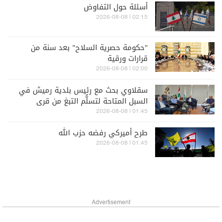
أسئلة حول التفاوض
02:15 | 2026-08-08
"حكومة حصرية السلاح" بعد سنة من
قرارات ورقية
02:00 | 2026-08-08
سقلاوي بحث مع رئيس بلدية رميش في
السبل المتاحة لتسلُّم التبغ من قرى
المنطقة
01:45 | 2026-08-08
طرح أميركي رفضه حزب الله
01:45 | 2026-08-08
Advertisement