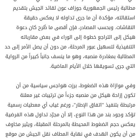
مطالبة رئيس الجمهورية جوزاف عون لقائد الجيش بتقديم
استقالته، مؤكدة أن ما جرى تداوله لا يعكس حقيقة
النقاشات. وبحسب المصادر، فإن أقصى ما طُرح كان دعوة
هيكل إلى التراجع خطوة إلى الوراء في بعض مقارباته
التنفيذية لتسهيل عبور المرحلة، من دون أن يصل الأمر إلى حد
المطالبة بمغادرة منصبه، وهو ما ينسف جانباً كبيراً من الرواية
التي جرى تسويقها خلال الأيام الماضية.
وفي موازاة هذه الضغوط، برزت هواجس سياسية من أن
تكون إزاحة هيكل من منصبه جزءاً من ترتيبات غير معلنة
مرتبطة بتنفيذ "اتفاق الإطار"، ورغم غياب أي معطيات رسمية
تؤكد وجود بند من هذا النوع، إلا أن مجرّد تداول هذه الفرضية
يعكس حجم الضغوط المحيطة بالمرحلة المقبلة، ويثير مخاوف
من أن يكون الهدف في نهاية المطاف نقل الجيش من موقع