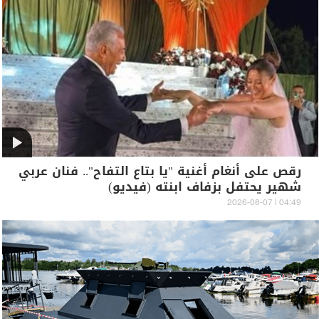
رقص على أنغام أغنية "يا بتاع التفاح".. فنان عربي
شهير يحتفل بزفاف ابنته (فيديو)
04:49 | 2026-08-07