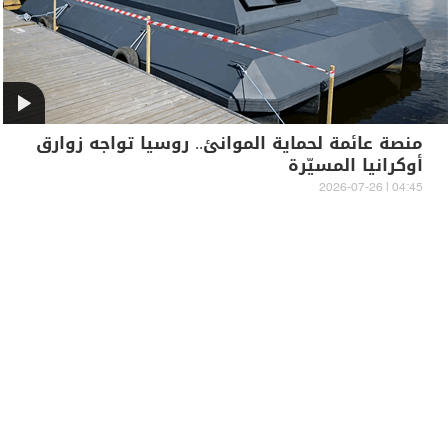
منصة عائمة لحماية الموانئ.. روسيا تواجه زوارق
أوكرانيا المسيّرة
04:45 | 2026-07-26