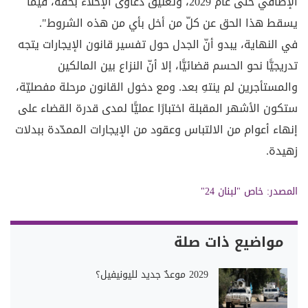
الإضافي حتى عام 2029، وتعليق دعاوى الإخلاء بحقه، فيما
يسقط هذا الحق عن كلّ من أخل بأي من هذه الشروط".
في النهاية، يبدو أنّ الجدل حول تفسير قانون الإيجارات يتجه
تدريجيًّا نحو الحسم قضائيًّا، إلا أنّ النزاع بين المالكين
والمستأجرين لم ينتهِ بعد. ومع دخول القانون مرحلة مفصليّة،
ستكون الأشهر المقبلة اختبارًا عمليًّا لمدى قدرة القضاء على
إنهاء أعوام من الالتباس وعقود من الإيجارات الممدّدة ببدلات
زهيدة.
المصدر:
خاص "لبنان 24"
مواضيع ذات صلة
2029 موعدٌ جديد لليونيفيل؟