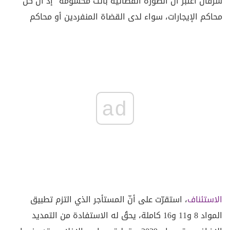
شرفان اعتبر أنّ الصورة القضائية باتت محسومة "إذ أنّ كل
محاكم الإيجارات، سواء لدى القضاة المنفردين أو محاكم
ad
الاستئناف
، استقرّت على أنّ المستأجر الذي التزم تطبيق
المواد 8 و11 و16 كاملة، يحقُ له الاستفادة من التمديد