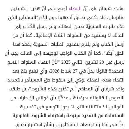
وشدد شرفان على أنّ
القضاء
أجمع على أنّ هذين الشرطين
متلازمان، فلا يكفي تحقق أحدهما دون الآخر"المستأجر الذي
قدّم طلباته السنويّة ضمن المهلة، ولم يرسل الكتاب إلى
المالك لا يستفيد من السنوات الثلاث الإضافية، كما أن من
أرسل الكتاب ولم يلتزم بتقديم الطلبات السنوية يفقد هذا
الحق أيضًا". كما أنّ الكتاب الواجب توجيهه إلى المالك يجب أن
يُرسل قبل 28 تشرين الثاني 2025 "لأنّ انتهاء السنوات التسع
المحددة قانونًا يحلّ في 27 شباط 2026، وأي تبليغ يتمّ بعد
انتهاء هذه المهلة يؤدّي إلى سقوط حق المستأجر بالتمديد".
وأكد شرفان أنّ المحاكم "لم تخترع هذه الشروط"، بل طبقت
النصوص القانونيّة بحرفيتها، مذكّرًا بأنّ قوانين الإيجارات من
القوانين الاستثنائيّة التي لا يجوز التوسع في تفسيرها.
الاستفادة من التمديد مرتبطة باستيفاء الشروط القانونية
رداً على مقاربة تجمعات المستأجرين بشأن استمرار تضارب