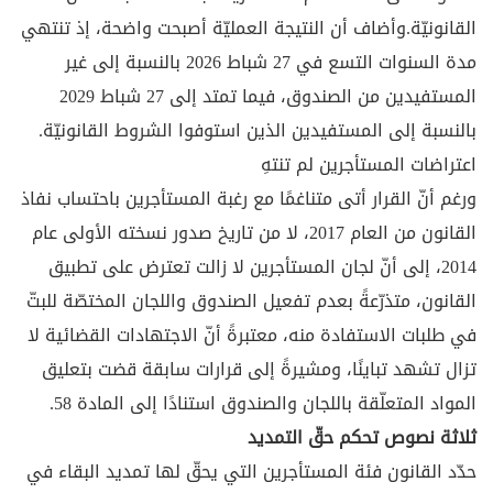
القانونيّة.وأضاف أن النتيجة العمليّة أصبحت واضحة، إذ تنتهي
مدة السنوات التسع في 27 شباط 2026 بالنسبة إلى غير
المستفيدين من الصندوق، فيما تمتد إلى 27 شباط 2029
بالنسبة إلى المستفيدين الذين استوفوا الشروط القانونيّة.
اعتراضات المستأجرين لم تنتهِ
ورغم أنّ القرار أتى متناغمًا مع رغبة المستأجرين باحتساب نفاذ
القانون من العام 2017، لا من تاريخ صدور نسخته الأولى عام
2014، إلى أنّ لجان المستأجرين لا زالت تعترض على تطبيق
القانون، متذرّعةً بعدم تفعيل الصندوق واللجان المختصّة للبتّ
في طلبات الاستفادة منه، معتبرةً أنّ الاجتهادات القضائية لا
تزال تشهد تباينًا، ومشيرةً إلى قرارات سابقة قضت بتعليق
المواد المتعلّقة باللجان والصندوق استنادًا إلى المادة 58.
ثلاثة نصوص تحكم حقّ التمديد
حدّد القانون فئة المستأجرين التي يحقّ لها تمديد البقاء في