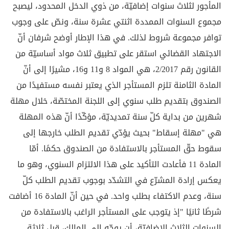
المأجور لثلاث سنوات إضافيّة، من ذوي الدخل المحدود، ليصبح
مجموع السنوات الممددة اثنتي عشرة سنة، ونصّ على وجوب
توافر مجموعة شروط لذلك. في هذا الإطار أوضح شرفان أنّ
الاجتهاد القضائي استقر على تطبيق ثلاث مواد أساسيّة من
القانون رقم 2/2017، هي المواد 8 و11 و16، مشيرًا إلى أنّ
المادة الثامنة تلزم المستأجر الذي يعتبر نفسه مستفيدًا من
الصندوق بتقديم طلب سنوي إلى اللجنة المختصّة، خلال مهلة
شهرين من بداية كلّ سنة تمديديّة، مؤكّدًا أنّ هذه المهلة
هي "مهلة إسقاط" بحيث يؤدّي تقديم الطلب خارجها إلى
سقوط حقّ المستأجر بالاستفادة من الصندوق حكمًا. أمّا
المادة 11 فأعادت التأكيد على هذا الالتزام السنوي، وهو ما
يعكس إرادة المشرّع في التشدّد بوجوب تقديم الطلب كلّ
سنة، وعدم الاكتفاء بطلب واحد. في حين أنّ المادة 16 أضافت
شرطًا ثانيًا "إذ يتوجب على المستأجر الراغب بالاستفادة من
السنوات الثلاث الإضافيّة، أن يوجّه إلى المالك، قبل ثلاثة