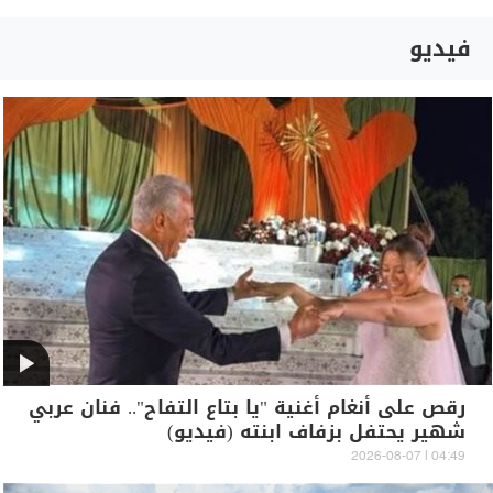
فيديو
رقص على أنغام أغنية "يا بتاع التفاح".. فنان عربي
شهير يحتفل بزفاف ابنته (فيديو)
04:49 | 2026-08-07