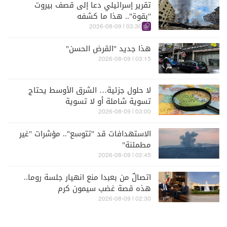
تقرير إسرائيلي دعا إلى قصف بيروت
"بقوة".. هذا ما كشفه
03:30 | 2026-08-09
هذا جديد "القرض الحسن"
03:15 | 2026-08-09
لا حلول جزئية… الشرق الأوسط يحتاج
تسوية شاملة أو لا تسوية
03:00 | 2026-08-09
الاستهدافات قد "تتوسع".. مؤشرات "غير
مطمئنة"
02:45 | 2026-08-09
اتصالٌ من بعبدا منع انهيار جلسة روما..
هذه قصة غضب سيمون كرم
02:30 | 2026-08-09