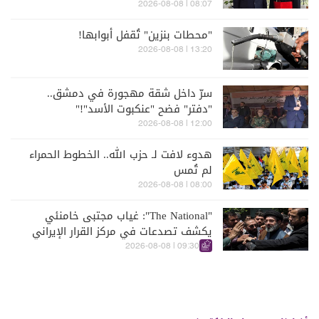
08:07 | 2026-08-08
"محطات بنزين" تُقفل أبوابها!
13:20 | 2026-08-08
سرّ داخل شقة مهجورة في دمشق..
"دفتر" فضح "عنكبوت الأسد"!"
12:00 | 2026-08-08
هدوء لافت لـ حزب الله.. الخطوط الحمراء
لم تُمس
08:00 | 2026-08-08
"The National": غياب مجتبى خامنئي
يكشف تصدعات في مركز القرار الإيراني
09:30 | 2026-08-08