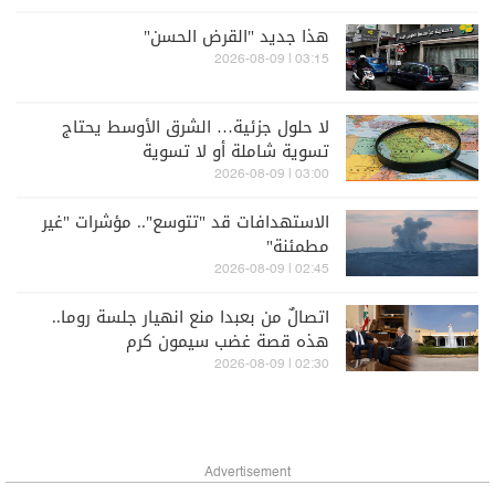
هذا جديد "القرض الحسن"
03:15 | 2026-08-09
لا حلول جزئية… الشرق الأوسط يحتاج
تسوية شاملة أو لا تسوية
03:00 | 2026-08-09
الاستهدافات قد "تتوسع".. مؤشرات "غير
مطمئنة"
02:45 | 2026-08-09
اتصالٌ من بعبدا منع انهيار جلسة روما..
هذه قصة غضب سيمون كرم
02:30 | 2026-08-09
Advertisement