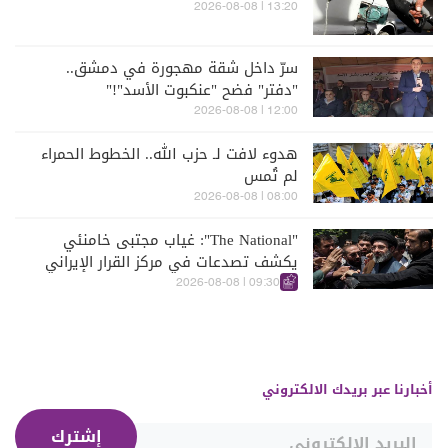
13:20 | 2026-08-08
سرّ داخل شقة مهجورة في دمشق..
"دفتر" فضح "عنكبوت الأسد"!"
12:00 | 2026-08-08
هدوء لافت لـ حزب الله.. الخطوط الحمراء
لم تُمس
08:00 | 2026-08-08
"The National": غياب مجتبى خامنئي
يكشف تصدعات في مركز القرار الإيراني
09:30 | 2026-08-08
أخبارنا عبر بريدك الالكتروني
إشترك