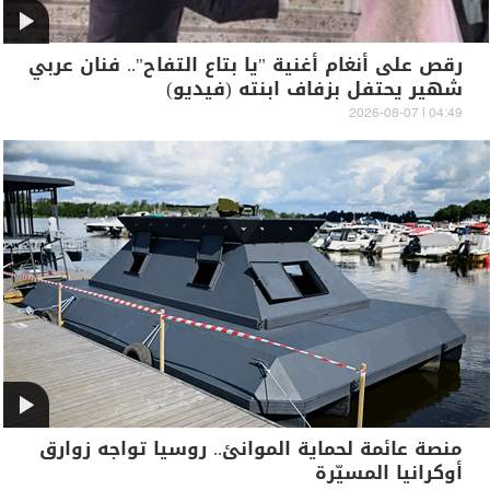
رقص على أنغام أغنية "يا بتاع التفاح".. فنان عربي
شهير يحتفل بزفاف ابنته (فيديو)
04:49 | 2026-08-07
منصة عائمة لحماية الموانئ.. روسيا تواجه زوارق
أوكرانيا المسيّرة