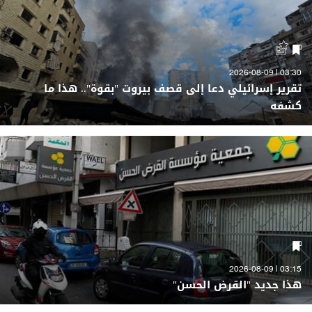
03:30 | 2026-08-09
تقرير إسرائيلي دعا إلى قصف بيروت "بقوة".. هذا ما
كشفه
03:15 | 2026-08-09
هذا جديد "القرض الحسن"