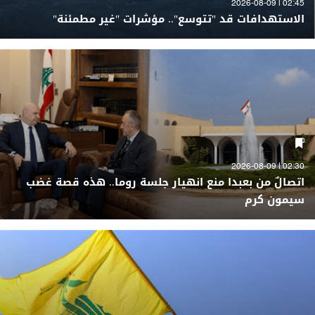
02:45 | 2026-08-09
الاستهدافات قد "تتوسع".. مؤشرات "غير مطمئنة"
02:30 | 2026-08-09
اتصالٌ من بعبدا منع انهيار جلسة روما.. هذه قصة غضب
سيمون كرم