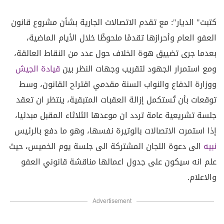
كتبت" الديار": مع تقدم الاتصالات الجارية بشأن مشروع قانون
العفو العام وأحرازها تقدمًا ملحوظًا خلال الأيام الماضية،
بعدما جرى تضييق هوة الخلاف حول عدد من النقاط العالقة،
ومع استمرار الجهود لتقريب وجهات النظر بين
قيادة الجيش
ووزارة الدفاع والنواب السنة مقدمي اقتراح القانون، وسط
توقعات بأن تُستكمل إزالة العقبات المتبقية، ينتظر ان تعقد
جلسة تشريعية عامة تردد ان موعدها الثلاثاء المقبل مبدئيا،
إذا استمرت الاتصالات بالوتيرة نفسها، وهو ما دفع بالرئيس
نبيه
الى دعوة اللجان المشتركة الى جلسة يوم الخميس، حيث
علم انه سيكون على جدول اعمالها مناقشة قانوني العفو
والاعلام.
Advertisement