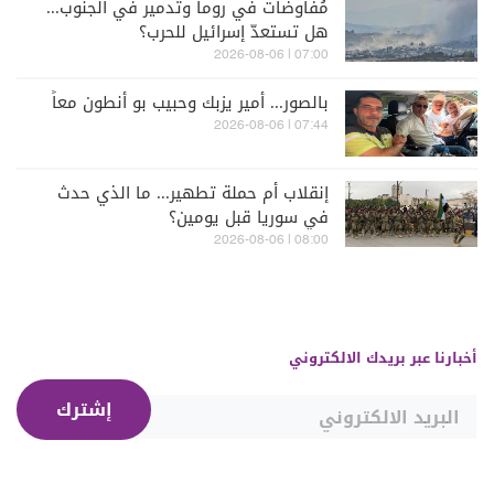
مُفاوضات في روما وتدمير في الجنوب...
هل تستعدّ إسرائيل للحرب؟
07:00 | 2026-08-06
بالصور... أمير يزبك وحبيب بو أنطون معاً
07:44 | 2026-08-06
إنقلاب أم حملة تطهير... ما الذي حدث
في سوريا قبل يومين؟
08:00 | 2026-08-06
أخبارنا عبر بريدك الالكتروني
إشترك