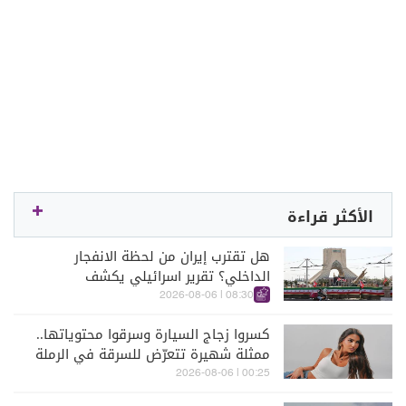
الأكثر قراءة
هل تقترب إيران من لحظة الانفجار
الداخلي؟ تقرير اسرائيلي يكشف
الكواليس
08:30 | 2026-08-06
كسروا زجاج السيارة وسرقوا محتوياتها..
ممثلة شهيرة تتعرّض للسرقة في الرملة
البيضاء (فيديو)
00:25 | 2026-08-06