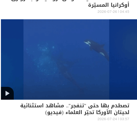
أوكرانيا المسيّرة
04:45 | 2026-07-26
تصطدم بها حتى "تنفجر".. مشاهد استثنائية
لحيتان الأوركا تحيّر العلماء (فيديو)
03:57 | 2026-07-24