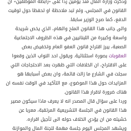
وذكرت وزارة المال منذ يومين ردا على «رابطة الموظفين» ان
القانون في المجلس، ولم تبد ملاحظة او تحفظا حول توقيت
الدفع، كما صرح الوزير سابقا.
والى جانب هذا القانون الملح والهام، الذي يخص شريحة
واسعة وكبيرة من اللبنانيين في هذه الظروف الاجتماعية
الصعبة، يبرز اقتراح قانون العفو العام وتخفيض بعض
العقوبات
بصورة استثنائية. ويقول احد النواب الذين وقعوا
على الاقتراح، ان الخلافات التي ظهرت بعد الاحتجاجات التي
سجلت في الشارع ما زالت قائمة، وان بعض أسبابها هو
المزايدات حول هذا الموضوع، مع التأكيد في الوقت نفسه ان
هناك ضرورة لاقرار هذا القانون.
وردا على سؤال قال المصدر انه لا يعرف ماذا سيكون مصير
هذا القانون في الجلسة التشريعية المرتقبة، معربا عن
خشيته من ان يؤدي الخلاف حوله الى تأجيل اقراره.
ويشهد المجلس اليوم جلسة مهمة للجنة المال والموازنة